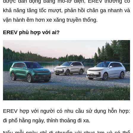
được dẫn động bằng mô-tơ điện, EREV thường có
khả năng tăng tốc mượt, phản hồi chân ga nhanh và
vận hành êm hơn xe xăng truyền thống.
EREV phù hợp với ai?
EREV hợp với người có nhu cầu sử dụng hỗn hợp:
đi phố hằng ngày, thỉnh thoảng đi xa.
Nếu mỗi ngày chỉ di chuyển vài chục km và có thể