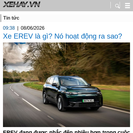
Tin tức
09:38
|
08/06/2026
Xe EREV là gì? Nó hoạt động ra sao?
EREV đang được nhắc đến nhiều hơn trong cuộc