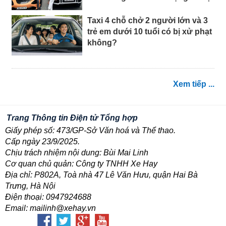
Taxi 4 chỗ chở 2 người lớn và 3
trẻ em dưới 10 tuổi có bị xử phạt
không?
Xem tiếp ...
Trang Thông tin Điện tử Tổng hợp
Giấy phép số: 473/GP-Sở Văn hoá và Thể thao.
Cấp ngày 23/9/2025.
Chịu trách nhiệm nội dung: Bùi Mai Linh
Cơ quan chủ quản: Công ty TNHH Xe Hay
Địa chỉ: P802A, Toà nhà 47 Lê Văn Hưu, quận Hai Bà
Trưng, Hà Nội
Điện thoại: 0947924688
Email: mailinh@xehay.vn