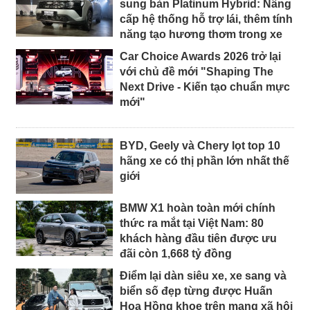
sung bản Platinum Hybrid: Nâng
cấp hệ thống hỗ trợ lái, thêm tính
năng tạo hương thơm trong xe
Car Choice Awards 2026 trở lại
với chủ đề mới "Shaping The
Next Drive - Kiến tạo chuẩn mực
mới"
BYD, Geely và Chery lọt top 10
hãng xe có thị phần lớn nhất thế
giới
BMW X1 hoàn toàn mới chính
thức ra mắt tại Việt Nam: 80
khách hàng đầu tiên được ưu
đãi còn 1,668 tỷ đồng
Điểm lại dàn siêu xe, xe sang và
biển số đẹp từng được Huấn
Hoa Hồng khoe trên mạng xã hội