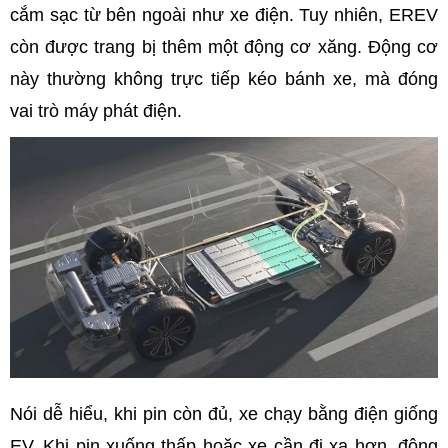
cắm sạc từ bên ngoài như xe điện. Tuy nhiên, EREV
còn được trang bị thêm một động cơ xăng. Động cơ
này thường không trực tiếp kéo bánh xe, mà đóng
vai trò máy phát điện.
Nói dễ hiểu, khi pin còn đủ, xe chạy bằng điện giống
EV. Khi pin xuống thấp hoặc xe cần đi xa hơn, động