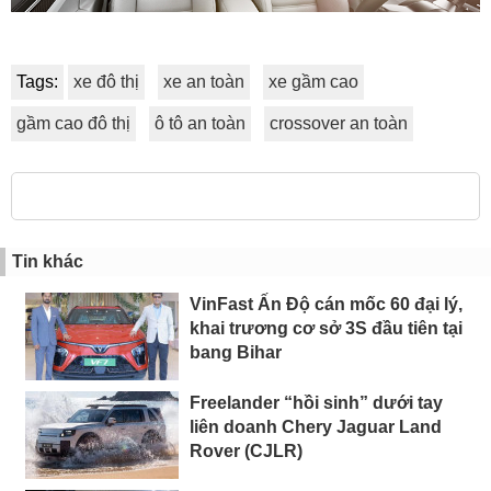
Tags:
xe đô thị
xe an toàn
xe gầm cao
gầm cao đô thị
ô tô an toàn
crossover an toàn
Tin khác
VinFast Ấn Độ cán mốc 60 đại lý,
khai trương cơ sở 3S đầu tiên tại
bang Bihar
Freelander “hồi sinh” dưới tay
liên doanh Chery Jaguar Land
Rover (CJLR)