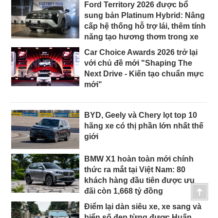
Ford Territory 2026 được bổ
sung bản Platinum Hybrid: Nâng
cấp hệ thống hỗ trợ lái, thêm tính
năng tạo hương thơm trong xe
Car Choice Awards 2026 trở lại
với chủ đề mới "Shaping The
Next Drive - Kiến tạo chuẩn mực
mới"
BYD, Geely và Chery lọt top 10
hãng xe có thị phần lớn nhất thế
giới
BMW X1 hoàn toàn mới chính
thức ra mắt tại Việt Nam: 80
khách hàng đầu tiên được ưu
đãi còn 1,668 tỷ đồng
Điểm lại dàn siêu xe, xe sang và
biển số đẹp từng được Huấn