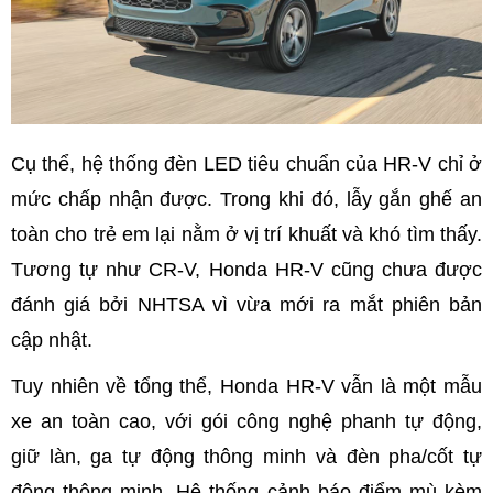
Cụ thể, hệ thống đèn LED tiêu chuẩn của HR-V chỉ ở
mức chấp nhận được. Trong khi đó, lẫy gắn ghế an
toàn cho trẻ em lại nằm ở vị trí khuất và khó tìm thấy.
Tương tự như CR-V, Honda HR-V cũng chưa được
đánh giá bởi NHTSA vì vừa mới ra mắt phiên bản
cập nhật.
Tuy nhiên về tổng thể, Honda HR-V vẫn là một mẫu
xe an toàn cao, với gói công nghệ phanh tự động,
giữ làn, ga tự động thông minh và đèn pha/cốt tự
động thông minh. Hệ thống cảnh báo điểm mù kèm