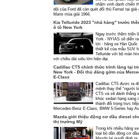
nhằm vinh danh chiến t
dội của Ford đã càn quét đối thủ Ferrari tại giả
Mans mùa giải 1966.
Kia Telluride 2023 "nhá hàng" trước thề
ô tô New York
Ngay trước thềm triển 
York - NYIAS sẽ diễn ra
tới - hãng xe Hàn Quốc 
thiết kế của mẫu SUV fu
Telluride với bộ màn hì
với chiều dài siêu lớn hiện đại.
Cadillac CT5 chính thức trình làng tại tr
New York - Đối thủ đáng gờm của Merc
E-Class
Cadillac CT5 được ra đ
mệnh thay thế "người t
CTS và sẽ đánh thẳng 
khúc sedan hạng sang c
thành đối trọng trực tiế
Mercedes-Benz E-Class, BMW 5-Series hay Aud
Mazda giới thiệu động cơ dầu diesel cho
thị trường Mỹ
Trong khi nhiều hãng xe
loại bỏ dần động cơ dầu
Mazda lại quyết định ra