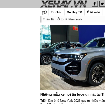
Tin Tức
Xe Hay TV
Ô tô mới
Triển lãm Ô tô
New York
Những mẫu xe hơi ấn tượng nhất tại Tr
Triển lãm ô tô New York 2026 quy tụ nhiều mẫu
thao V8, cho thấy xu hướng khá đa dạng.