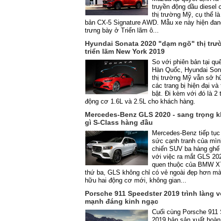
truyền động dầu diesel 
thị trường Mỹ, cụ thể là
bản CX-5 Signature AWD. Mẫu xe này hiện đa
trưng bày ở Triển lãm ô...
Hyundai Sonata 2020 "dạm ngõ" thị trư
triển lãm New York 2019
So với phiên bản tại q
Hàn Quốc, Hyundai Sona
thị trường Mỹ vẫn sở h
các trang bị hiện đại và 
bật. Đi kèm với đó là 2
động cơ 1.6L và 2.5L cho khách hàng.
Mercedes-Benz GLS 2020 - sang trọng 
gì S-Class hàng đầu
Mercedes-Benz tiếp tục
sức cạnh tranh của mìn
chiến SUV ba hàng ghế
với việc ra mắt GLS 202
quen thuộc của BMW X7
thứ ba, GLS không chỉ có vẻ ngoài đẹp hơn m
hữu hai động cơ mới, không gian...
Porsche 911 Speedster 2019 trình làng v
mạnh đáng kinh ngạc
Cuối cùng Porsche 911 
2019 bản sản xuất hoàn 