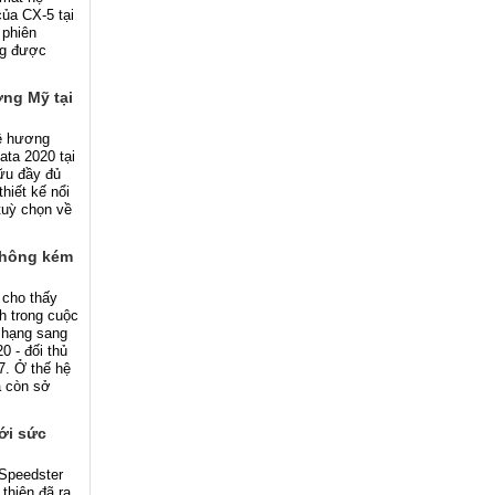
của CX-5 tại
 phiên
ng được
ờng Mỹ tại
uê hương
ta 2020 tại
ữu đầy đủ
thiết kế nổi
 tuỳ chọn về
không kém
 cho thấy
h trong cuộc
 hạng sang
0 - đối thủ
. Ở thế hệ
à còn sở
ới sức
Speedster
thiện đã ra