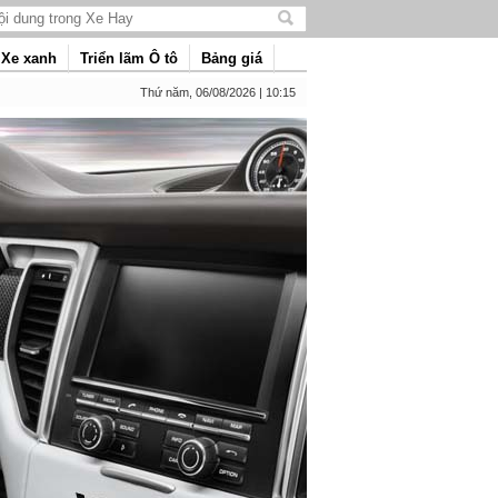
Tìm
kiếm
Xe xanh
Triển lãm Ô tô
Bảng giá
nội
dung
Thứ năm, 06/08/2026 | 10:15