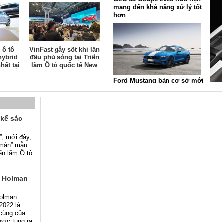
mang đến khả năng xử lý tốt
hơn
 ô tô
VinFast gây sốt khi lần
hybrid
đầu phủ sóng tại Triển
hất tại
lãm Ô tô quốc tế New
2
York 2022
Ford Mustang bản cơ sở mới
mạnh 350 mã lực sẽ ra mắt
tại New York ?
 kế sắc
”, mới đây,
 màn” mẫu
iển lãm Ô tô
m Holman
Holman
2022 là
 cùng của
ược tung ra