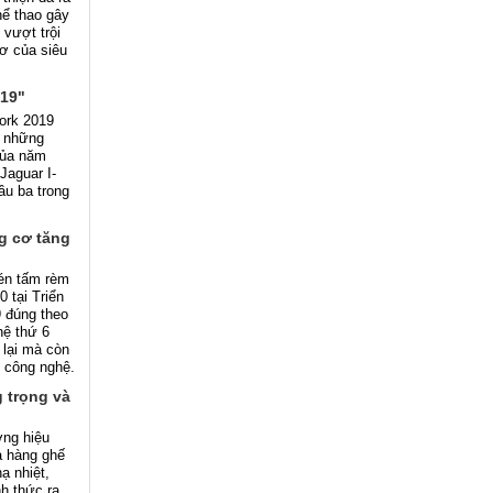
hể thao gây
vượt trội
ơ của siêu
019"
York 2019
h những
của năm
Jaguar I-
ầu ba trong
g cơ tăng
én tấm rèm
 tại Triển
 đúng theo
hệ thứ 6
 lại mà còn
g công nghệ.
g trọng và
ơng hiệu
a hàng ghế
ạ nhiệt,
h thức ra