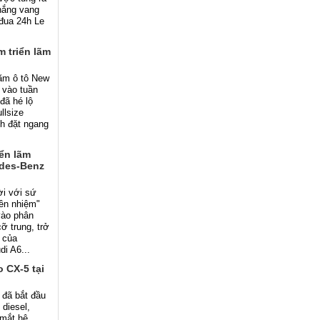
hắng vang
i đua 24h Le
m triển lãm
lãm ô tô New
 vào tuần
đã hé lộ
llsize
nh đặt ngang
iển lãm
edes-Benz
ời với sứ
iền nhiệm"
vào phân
ỡ trung, trở
p của
i A6...
 CX-5 tại
 đã bắt đầu
 diesel,
 mắt hệ