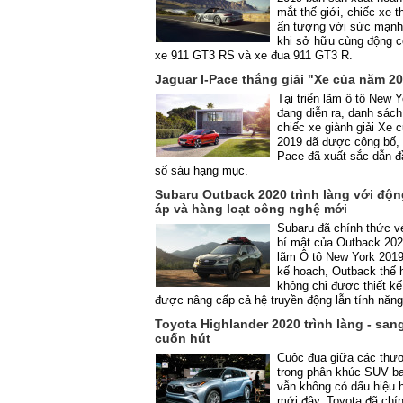
mắt thế giới, chiếc xe t
ấn tượng với sức mạnh 
khi sở hữu cùng động c
xe 911 GT3 RS và xe đua 911 GT3 R.
Jaguar I-Pace thắng giải "Xe của năm 2
Tại triển lãm ô tô New 
đang diễn ra, danh sác
chiếc xe giành giải Xe 
2019 đã được công bố, 
Pace đã xuất sắc dẫn đ
số sáu hạng mục.
Subaru Outback 2020 trình làng với độn
áp và hàng loạt công nghệ mới
Subaru đã chính thức v
bí mật của Outback 2020
lãm Ô tô New York 2019
kế hoạch, Outback thế 
không chỉ được thiết kế
được nâng cấp cả hệ truyền động lẫn tính năn
Toyota Highlander 2020 trình làng - san
cuốn hút
Cuộc đua giữa các thư
trong phân khúc SUV b
vẫn không có dấu hiệu h
mới đây, Toyota đã chín