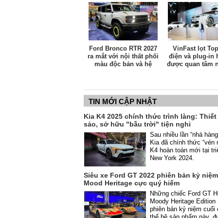
Ford Bronco RTR 2027
VinFast lọt Top
ra mắt với nội thất phối
điện và plug-in 
màu độc bản và hệ
được quan tâm n
thống treo off-road cải
NYIAS 202
tiến
TIN MỚI CẬP NHẬT
Kia K4 2025 chính thức trình làng: Thiết
sảo, sở hữu "bầu trời" tiện nghi
Sau nhiều lần “nhá hàng
Kia đã chính thức “vén
K4 hoàn toàn mới tại tr
New York 2024.
Siêu xe Ford GT 2022 phiên bản kỷ niệ
Mood Heritage cực quý hiếm
Những chiếc Ford GT 
Moody Heritage Edition 
phiên bản kỷ niệm cuối
thế hệ sản phẩm này, đ