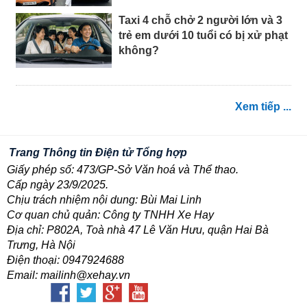
Taxi 4 chỗ chở 2 người lớn và 3
trẻ em dưới 10 tuổi có bị xử phạt
không?
Xem tiếp ...
Trang Thông tin Điện tử Tổng hợp
Giấy phép số: 473/GP-Sở Văn hoá và Thể thao.
Cấp ngày 23/9/2025.
Chịu trách nhiệm nội dung: Bùi Mai Linh
Cơ quan chủ quản: Công ty TNHH Xe Hay
Địa chỉ: P802A, Toà nhà 47 Lê Văn Hưu, quận Hai Bà
Trưng, Hà Nội
Điện thoại: 0947924688
Email: mailinh@xehay.vn