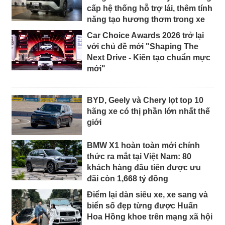
cấp hệ thống hỗ trợ lái, thêm tính
năng tạo hương thơm trong xe
Car Choice Awards 2026 trở lại
với chủ đề mới "Shaping The
Next Drive - Kiến tạo chuẩn mực
mới"
BYD, Geely và Chery lọt top 10
hãng xe có thị phần lớn nhất thế
giới
BMW X1 hoàn toàn mới chính
thức ra mắt tại Việt Nam: 80
khách hàng đầu tiên được ưu
đãi còn 1,668 tỷ đồng
Điểm lại dàn siêu xe, xe sang và
biển số đẹp từng được Huấn
Hoa Hồng khoe trên mạng xã hội