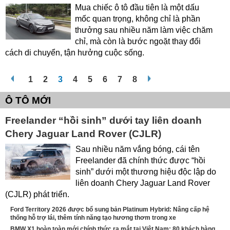
Mua chiếc ô tô đầu tiên là một dấu
mốc quan trọng, không chỉ là phần
thưởng sau nhiều năm làm việc chăm
chỉ, mà còn là bước ngoặt thay đổi
cách di chuyển, tận hưởng cuộc sống.
1
2
3
4
5
6
7
8
Ô TÔ MỚI
Freelander “hồi sinh” dưới tay liên doanh
Chery Jaguar Land Rover (CJLR)
Sau nhiều năm vắng bóng, cái tên
Freelander đã chính thức được “hồi
sinh” dưới một thương hiệu độc lập do
liên doanh Chery Jaguar Land Rover
(CJLR) phát triển.
Ford Territory 2026 được bổ sung bản Platinum Hybrid: Nâng cấp hệ
thống hỗ trợ lái, thêm tính năng tạo hương thơm trong xe
BMW X1 hoàn toàn mới chính thức ra mắt tại Việt Nam: 80 khách hàng