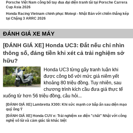
Porsche Việt Nam công bố tay đua đại diện tranh tài tại Porsche Carrera
Cup Asia 2026
Honda Racing Vietnam chinh phục Motegi - Nhật Bản với chiến thắng kép
tại Chặng 3 ARRC 2026
ĐÁNH GIÁ XE MÁY
[ĐÁNH GIÁ XE] Honda UC3: Đắt nếu chỉ nhìn
thông số, đáng tiền khi xét cả trải nghiệm sở
hữu?
Honda UC3 từng gây tranh luận khi
được công bố với mức giá niêm yết
khoảng 80 triệu đồng. Tuy nhiên, sau
chương trình kích cầu đưa giá thực tế
xuống từ hơn 56 triệu đồng, câu hỏi...
[ĐÁNH GIÁ XE] Lambretta X300: Khi sức mạnh cơ bắp ẩn sau diện mạo
quý ông Ý
[ĐÁNH GIÁ XE] Honda CUV e: Trải nghiệm xe điện "chất" Nhật với công
nghệ số lùi và cảm giác lái khác biệt