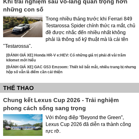
Khi trải nghiệm sau vô-lăng quan trọng hơn
những con số
Trong nhiều tháng trước khi Ferrari 849
Testarossa Spider chính thức ra mắt, chủ
đề được nhắc đến nhiều nhất không
phải là thông số kỹ thuật mà là cái tên
"Testarossa".
[ĐÁNH GIÁ XE] Honda HR-V e:HEV: Có những giá trị phải đi vài trăm
kilomet mới hiểu
[ĐÁNH GIÁ XE] GAC GS3 Emzoom: Thiết kế bắt mắt, nhiều trang bị nhưng
hộp số vẫn là điểm cần cải thiện
THỂ THAO
Chung kết Lexus Cup 2026 - Trải nghiệm
phong cách sống sang trọng
Với thông điệp “Beyond the Green”,
Lexus Cup 2026 đã diễn ra thành công
rực rỡ.