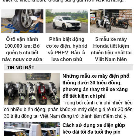
Ô tô vận hành
Phân biệt động
5 mẫu xe máy
100.000 km: Bỏ
cơ xe điện, hybrid
Honda tiết kiệm
quên 5 chi tiết
và PHEV: Đâu là
nhiên liệu nhất tại
này, nguy cơ sửa
lựa chọn phù
Việt Nam hiện
chữa rất tốn kém
hợp nhất tại Việt
nay
TIN NỔI BẬT
Nam hiện nay?
Những mẫu xe máy điện phổ
thông dưới 30 triệu đồng,
phương án thay thế xe xăng
để tiết kiệm chi phí
Trong bối cảnh chi phí nhiên liệu
có nhiều biến động, phân khúc xe máy điện giá rẻ từ 20 đến
30 triệu đồng tại Việt Nam đang trở thành tâm điểm chú ý.
Cách sử dụng xe điện giúp
kéo dài tối đa tuổi thọ pin