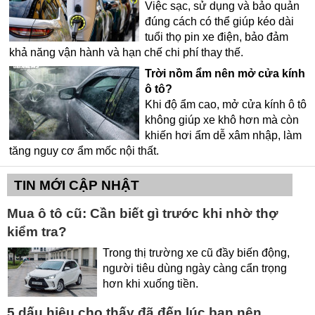
Việc sạc, sử dụng và bảo quản
đúng cách có thể giúp kéo dài
tuổi thọ pin xe điện, bảo đảm
khả năng vận hành và hạn chế chi phí thay thế.
Trời nồm ẩm nên mở cửa kính
ô tô?
Khi độ ẩm cao, mở cửa kính ô tô
không giúp xe khô hơn mà còn
khiến hơi ẩm dễ xâm nhập, làm
tăng nguy cơ ẩm mốc nội thất.
TIN MỚI CẬP NHẬT
Mua ô tô cũ: Cần biết gì trước khi nhờ thợ
kiểm tra?
Trong thị trường xe cũ đầy biến động,
người tiêu dùng ngày càng cẩn trọng
hơn khi xuống tiền.
5 dấu hiệu cho thấy đã đến lúc bạn nên