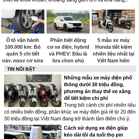
Ô tô vận hành
Phân biệt động
5 mẫu xe máy
100.000 km: Bỏ
cơ xe điện, hybrid
Honda tiết kiệm
quên 5 chi tiết
và PHEV: Đâu là
nhiên liệu nhất tại
này, nguy cơ sửa
lựa chọn phù
Việt Nam hiện
chữa rất tốn kém
hợp nhất tại Việt
nay
TIN NỔI BẬT
Nam hiện nay?
Những mẫu xe máy điện phổ
thông dưới 30 triệu đồng,
phương án thay thế xe xăng
để tiết kiệm chi phí
Trong bối cảnh chi phí nhiên liệu
có nhiều biến động, phân khúc xe máy điện giá rẻ từ 20 đến
30 triệu đồng tại Việt Nam đang trở thành tâm điểm chú ý.
Cách sử dụng xe điện giúp
kéo dài tối đa tuổi thọ pin