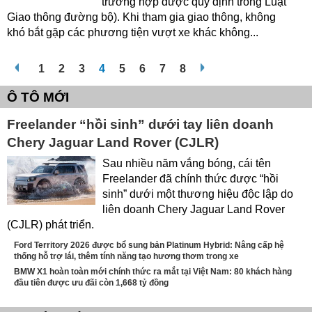
trường hợp được quy định trong Luật
Giao thông đường bộ). Khi tham gia giao thông, không
khó bắt gặp các phương tiện vượt xe khác không...
1
2
3
4
5
6
7
8
Ô TÔ MỚI
Freelander “hồi sinh” dưới tay liên doanh
Chery Jaguar Land Rover (CJLR)
Sau nhiều năm vắng bóng, cái tên
Freelander đã chính thức được “hồi
sinh” dưới một thương hiệu độc lập do
liên doanh Chery Jaguar Land Rover
(CJLR) phát triển.
Ford Territory 2026 được bổ sung bản Platinum Hybrid: Nâng cấp hệ
thống hỗ trợ lái, thêm tính năng tạo hương thơm trong xe
BMW X1 hoàn toàn mới chính thức ra mắt tại Việt Nam: 80 khách hàng
đầu tiên được ưu đãi còn 1,668 tỷ đồng