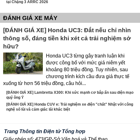
tại Chặng 3 ARRC 2026
ĐÁNH GIÁ XE MÁY
[ĐÁNH GIÁ XE] Honda UC3: Đắt nếu chỉ nhìn
thông số, đáng tiền khi xét cả trải nghiệm sở
hữu?
Honda UC3 từng gây tranh luận khi
được công bố với mức giá niêm yết
khoảng 80 triệu đồng. Tuy nhiên, sau
chương trình kích cầu đưa giá thực tế
xuống từ hơn 56 triệu đồng, câu hỏi...
[ĐÁNH GIÁ XE] Lambretta X300: Khi sức mạnh cơ bắp ẩn sau diện mạo
quý ông Ý
[ĐÁNH GIÁ XE] Honda CUV e: Trải nghiệm xe điện "chất" Nhật với công
nghệ số lùi và cảm giác lái khác biệt
Trang Thông tin Điện tử Tổng hợp
Giấy phép số: 473/GP-Sở Văn hoá và Thể thao.