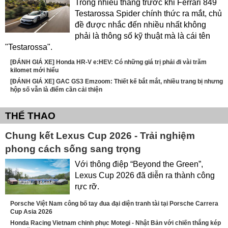
Trong nhiều tháng trước khi Ferrari 849
Testarossa Spider chính thức ra mắt, chủ
đề được nhắc đến nhiều nhất không
phải là thông số kỹ thuật mà là cái tên
"Testarossa".
[ĐÁNH GIÁ XE] Honda HR-V e:HEV: Có những giá trị phải đi vài trăm
kilomet mới hiểu
[ĐÁNH GIÁ XE] GAC GS3 Emzoom: Thiết kế bắt mắt, nhiều trang bị nhưng
hộp số vẫn là điểm cần cải thiện
THỂ THAO
Chung kết Lexus Cup 2026 - Trải nghiệm
phong cách sống sang trọng
Với thông điệp “Beyond the Green”,
Lexus Cup 2026 đã diễn ra thành công
rực rỡ.
Porsche Việt Nam công bố tay đua đại diện tranh tài tại Porsche Carrera
Cup Asia 2026
Honda Racing Vietnam chinh phục Motegi - Nhật Bản với chiến thắng kép