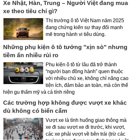
Xe Nhật, Hàn, Trung – Người Việt đang mua
xe theo tiêu chí gì?
Thị trường ô tô Việt Nam năm 2025
đang chứng kiến sự thay đổi mạnh
mẽ trong hành vi tiêu dùng.
Những phụ kiện ô tô tưởng "xịn sò" nhưng
tiềm ẩn nhiều rủi ro
Phụ kiện ô tô từ lâu đã trở thành
“người bạn đồng hành” quen thuộc
với nhiều chủ xe, không chỉ nâng cao
tiện ích, đảm bảo an toàn, mà còn thể
hiện gu thẩm mỹ và cá tính riêng
Các trường hợp không được vượt xe khác
dù không có biển cấm
Vượt xe là tình huống giao thông mà
xe đi sau vượt xe đi trước, khi vượt,
các xe phải vượt về bên trái (trừ các