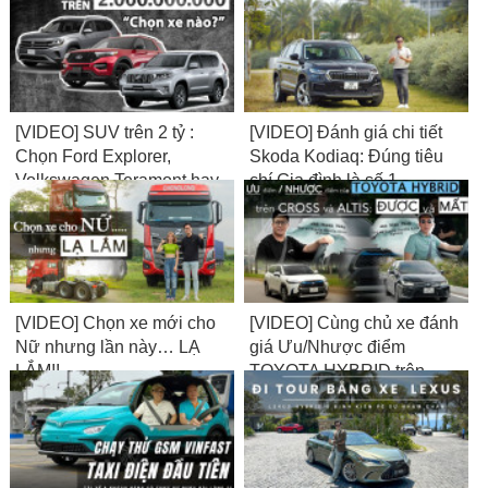
[VIDEO] SUV trên 2 tỷ :
[VIDEO] Đánh giá chi tiết
Chọn Ford Explorer,
Skoda Kodiaq: Đúng tiêu
Volkswagen Teramont hay
chí Gia đình là số 1
Toyota Land Cruiser
Prado?
[VIDEO] Chọn xe mới cho
[VIDEO] Cùng chủ xe đánh
Nữ nhưng lần này… LẠ
giá Ưu/Nhược điểm
LẮM!!
TOYOTA HYBRID trên
CROSS và ALTIS: Được
và Mất?