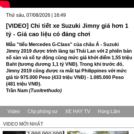
Thứ sáu, 07/08/2026 | 16:49
[VIDEO] Chi tiết xe Suzuki Jimny giá hơn 1
tỷ - Giá cao liệu có đáng chơi
Mẫu "tiểu Mercedes G-Class" của châu Á - Suzuki
Jimny 2019 được trình làng tại Thái Lan với 2 phiên bản
số sàn và số tự động cùng mức giá khởi điểm 1,55 triệu
Baht (tương đương 1,1 tỷ VNĐ). Trong khi trước đó,
Jimny 2019 cũng được ra mắt tại Philippines với mức
giá từ 975.000 Peso (433 triệu VNĐ) - 1.085.000 Peso
(481 triệu VNĐ).
Trần Nam
(Tuoitrethudo)
Video
Clip phóng sự
XE HAY TV
Hùng Lâm
VIDEO MỚI NHẤT