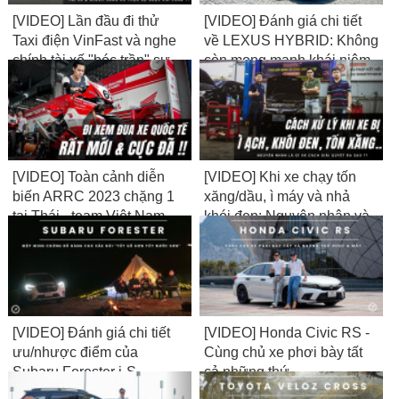
[VIDEO] Lần đầu đi thử
[VIDEO] Đánh giá chi tiết
Taxi điện VinFast và nghe
về LEXUS HYBRID: Không
chính tài xế "bóc trần" sự
còn mong manh khái niệm
thật về thu nhập...
NHÀM & VUI...
[VIDEO] Toàn cảnh diễn
[VIDEO] Khi xe chạy tốn
biến ARRC 2023 chặng 1
xăng/dầu, ì máy và nhả
tại Thái - team Việt Nam
khói đen: Nguyên nhân và
bất ngờ lọt Top
cách giải quyết là gì?
[VIDEO] Đánh giá chi tiết
[VIDEO] Honda Civic RS -
ưu/nhược điểm của
Cùng chủ xe phơi bày tất
Subaru Forester i-S
cả những thứ
Eyesight 2023
ĐƯỢC/MẤT...