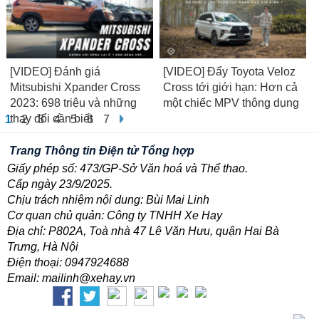
[VIDEO] Đánh giá
[VIDEO] Đẩy Toyota Veloz
Mitsubishi Xpander Cross
Cross tới giới hạn: Hơn cả
2023: 698 triệu và những
một chiếc MPV thông dụng
thay đổi cần biết
1
2
3
4
5
6
7
Trang Thông tin Điện tử Tổng hợp
Giấy phép số: 473/GP-Sở Văn hoá và Thể thao.
Cấp ngày 23/9/2025.
Chịu trách nhiệm nội dung: Bùi Mai Linh
Cơ quan chủ quản: Công ty TNHH Xe Hay
Địa chỉ: P802A, Toà nhà 47 Lê Văn Hưu, quận Hai Bà
Trưng, Hà Nội
Điện thoại: 0947924688
Email: mailinh@xehay.vn