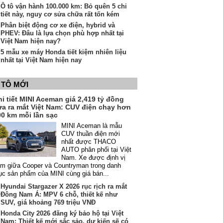
Ô tô vận hành 100.000 km: Bỏ quên 5 chi
tiết này, nguy cơ sửa chữa rất tốn kém
Phân biệt động cơ xe điện, hybrid và
PHEV: Đâu là lựa chọn phù hợp nhất tại
Việt Nam hiện nay?
5 mẫu xe máy Honda tiết kiệm nhiên liệu
nhất tại Việt Nam hiện nay
 TÔ MỚI
i tiết MINI Aceman giá 2,419 tỷ đồng
ừa ra mắt Việt Nam: CUV điện chạy hơn
00 km mỗi lần sạc
MINI Aceman là mẫu
CUV thuần điện mới
nhất được THACO
AUTO phân phối tại Việt
Nam. Xe được định vị
m giữa Cooper và Countryman trong danh
c sản phẩm của MINI cùng giá bán...
Hyundai Stargazer X 2026 rục rịch ra mắt
Đông Nam Á: MPV 6 chỗ, thiết kế như
SUV, giá khoảng 769 triệu VNĐ
Honda City 2026 đăng ký bảo hộ tại Việt
Nam: Thiết kế mới sắc sảo, dự kiến sẽ có