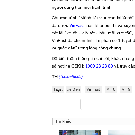
người dùng trên mọi hành trình.
Chương trình “Mãnh liệt vì tương lai Xanh” 
đã được
VinFast
triển khai bền bỉ và xuyê
cốt lõi “xe tốt - giá tốt - hậu mãi cực t
VinFast đã chiếm lĩnh thị phần số 1 tuyệt 
xe quốc dân” trong lòng công chúng.
Để biết thêm thông tin chi tiết, khách hàn
số hotline CSKH:
1900 23 23 89
và truy cập
TH
(Tuoitrethudo)
Tags:
xe điện
VinFast
VF 8
VF 9
Tin khác