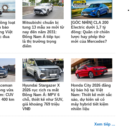
ồng loạt
Mitsubishi chuẩn bị
[GÓC NHÌN] CLA 200
n bảo
tung 13 mẫu xe mới từ
Electric dưới 1,7 tỷ
ng Việt
nay đến năm 2031:
đồng: Quân cờ chiến
c đua
Đông Nam Á tiếp tục
lược hay phép thử
là thị trường trọng
mới của Mercedes?
điểm
 Aceman
Hyundai Stargazer X
Honda City 2026 đăng
đồng vừa
2026 rục rịch ra mắt
ký bảo hộ tại Việt
am: CUV
Đông Nam Á: MPV 6
Nam: Thiết kế mới sắc
n 400 km
chỗ, thiết kế như SUV,
sảo, dự kiến sẽ có
giá khoảng 769 triệu
máy hybrid tiết kiệm
VNĐ
nhiên liệu
Xem tiếp ...