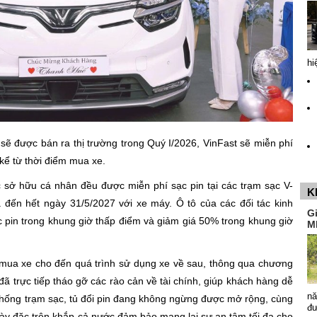
hi
sẽ được bán ra thị trường trong Quý I/2026, VinFast sẽ miễn phí
kể từ thời điểm mua xe.
 sở hữu cá nhân đều được miễn phí sạc pin tại các trạm sạc V-
K
 đến hết ngày 31/5/2027 với xe máy. Ô tô của các đối tác kinh
G
c pin trong khung giờ thấp điểm và giảm giá 50% trong khung giờ
M
c mua xe cho đến quá trình sử dụng xe về sau, thông qua chương
 đã trực tiếp tháo gỡ các rào cản về tài chính, giúp khách hàng dễ
nă
 thống trạm sạc, tủ đổi pin đang không ngừng được mở rộng, cùng
đ
ày đặc trên khắp cả nước đảm bảo mang lại sự an tâm tối đa cho