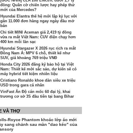
[GÓC NHÌN] CLA 200 Electric dưới 1,7 tỷ
đồng: Quân cờ chiến lược hay phép thử
mới của Mercedes?
Hyundai Elantra thế hệ mới lập kỷ lục với
gần 11.000 đơn hàng ngay ngày đầu mở
bán
Chi tiết MINI Aceman giá 2,419 tỷ đồng
vừa ra mắt Việt Nam: CUV điện chạy hơn
400 km mỗi lần sạc
Hyundai Stargazer X 2026 rục rịch ra mắt
Đông Nam Á: MPV 6 chỗ, thiết kế như
SUV, giá khoảng 769 triệu VNĐ
Honda City 2026 đăng ký bảo hộ tại Việt
Nam: Thiết kế mới sắc sảo, dự kiến sẽ có
máy hybrid tiết kiệm nhiên liệu
Cristiano Ronaldo khoe dàn siêu xe triệu
USD trong gara cá nhân
VinFast Ấn Độ cán mốc 60 đại lý, khai
trương cơ sở 3S đầu tiên tại bang Bihar
E VÀ THỢ
olls-Royce Phantom khoác lớp áo mới
ầy sang chảnh sau màn "dao kéo" của
ansory