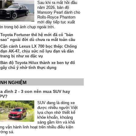
Sau khi ra mắt hồi đầu
năm 2026, bản độ
Mansory Pearl dành cho
Rolls-Royce Phantom
mới đây tiếp tục xuất
ện trong bộ ảnh chụp ngoài trời.
Toyota Fortuner thế hệ mới đã có "bản
sao" ngoài đời dù chưa ra mắt toàn cầu
Cận cảnh Lexus LX 700 bọc thép: Chống
đạn AK-47, chịu sức nổ lựu đạn và dàn
trang bị như xe đặc vụ
Bản độ Toyota Hilux thành xe ben tự đổ
gây chú ý nhờ tính thực dụng
INH NGHIỆM
ia đình 2 - 3 con nên mua SUV hay
PV?
SUV đang là dòng xe
được nhiều người Việt
lựa chọn nhờ thiết kế
khỏe khoắn, khoảng
sáng gầm lớn và khả
ng vận hành linh hoạt trên nhiều điều kiện
ường sá.