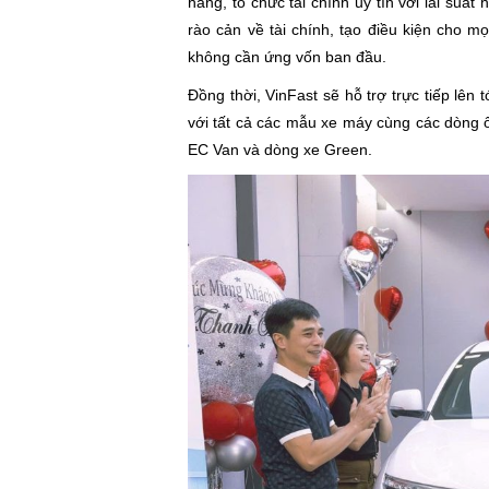
hàng, tổ chức tài chính uy tín với lãi suất
rào cản về tài chính, tạo điều kiện cho 
không cần ứng vốn ban đầu.
Đồng thời, VinFast sẽ hỗ trợ trực tiếp lên 
với tất cả các mẫu xe máy cùng các dòng ô
EC Van và dòng xe Green.