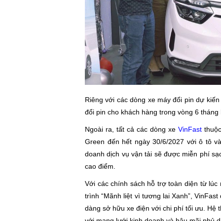
Riêng với các dòng xe máy đổi pin dự kiến 
đổi pin cho khách hàng trong vòng 6 tháng 
Ngoài ra, tất cả các dòng xe
VinFast
thuộc
Green đến hết ngày 30/6/2027 với ô tô và
doanh dịch vụ vận tải sẽ được miễn phí sạ
cao điểm.
Với các chính sách hỗ trợ toàn diện từ lú
trình “Mãnh liệt vì tương lai Xanh”, VinFast
dàng sở hữu xe điện với chi phí tối ưu. Hệ
với mạng lưới kinh doanh và hậu mãi phủ d