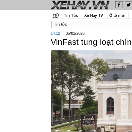
Tin Tức
Xe Hay TV
Ô tô mới
Tin tức
14:12
|
05/01/2026
VinFast tung loạt ch