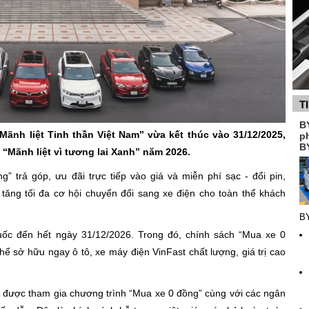
T
B
“Mãnh liệt Tinh thần Việt Nam” vừa kết thúc vào 31/12/2025,
p
B
 “Mãnh liệt vì tương lai Xanh” năm 2026.
” trả góp, ưu đãi trực tiếp vào giá và miễn phí sạc - đổi pin,
a tăng tối đa cơ hội chuyển đổi sang xe điện cho toàn thể khách
B
quốc đến hết ngày 31/12/2026. Trong đó, chính sách “Mua xe 0
thể sở hữu ngay ô tô, xe máy điện VinFast chất lượng, giá trị cao
 được tham gia chương trình “Mua xe 0 đồng” cùng với các ngân