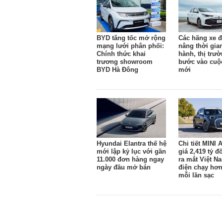
BYD tăng tốc mở rộng
Các hãng xe đ
mạng lưới phân phối:
nâng thời gia
Chính thức khai
hành, thị trườ
trương showroom
bước vào cuộ
BYD Hà Đông
mới
Hyundai Elantra thế hệ
Chi tiết MINI
mới lập kỷ lục với gần
giá 2,419 tỷ 
11.000 đơn hàng ngay
ra mắt Việt N
ngày đầu mở bán
điện chạy hơ
mỗi lần sạc