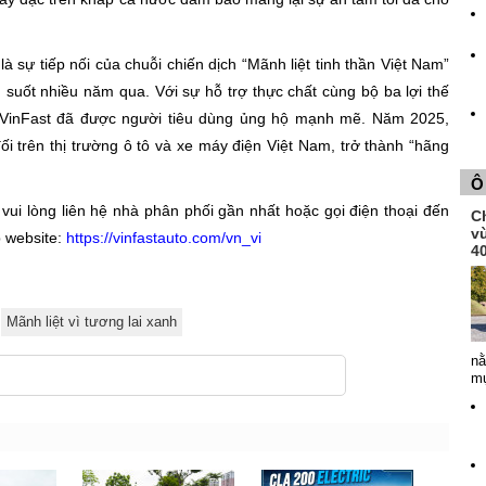
là sự tiếp nối của chuỗi chiến dịch “Mãnh liệt tinh thần Việt Nam”
n suốt nhiều năm qua. Với sự hỗ trợ thực chất cùng bộ ba lợi thế
ốt”, VinFast đã được người tiêu dùng ủng hộ mạnh mẽ. Năm 2025,
đối trên thị trường ô tô và xe máy điện Việt Nam, trở thành “hãng
Ô
g vui lòng liên hệ nhà phân phối gần nhất hoặc gọi điện thoại đến
Ch
v
 website:
https://vinfastauto.com/vn_vi
4
Mãnh liệt vì tương lai xanh
nằ
mụ