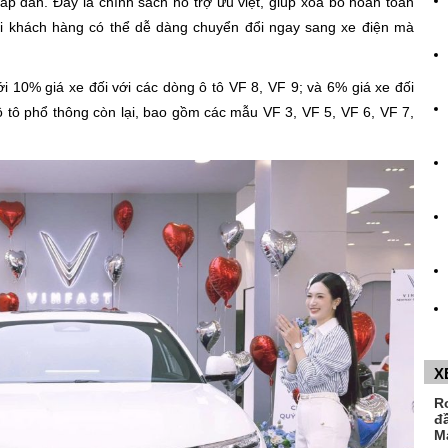
 hấp dẫn. Đây là chính sách hỗ trợ ưu việt, giúp xóa bỏ hoàn toàn
mọi khách hàng có thể dễ dàng chuyển đổi ngay sang xe điện mà
tới 10% giá xe đối với các dòng ô tô VF 8, VF 9; và 6% giá xe đối
 tô phổ thông còn lại, bao gồm các mẫu VF 3, VF 5, VF 6, VF 7,
X
R
đ
M