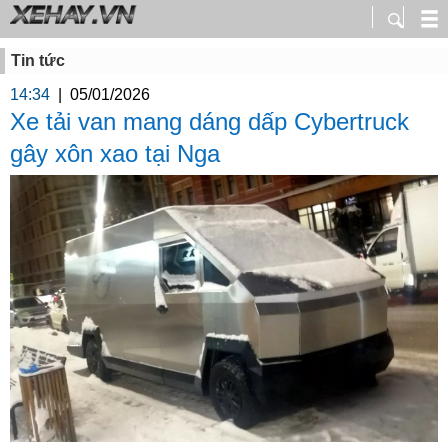
Tin tức
14:34
|
05/01/2026
Xe tải van mang dáng dấp Cybertruck
gây xôn xao tại Nga