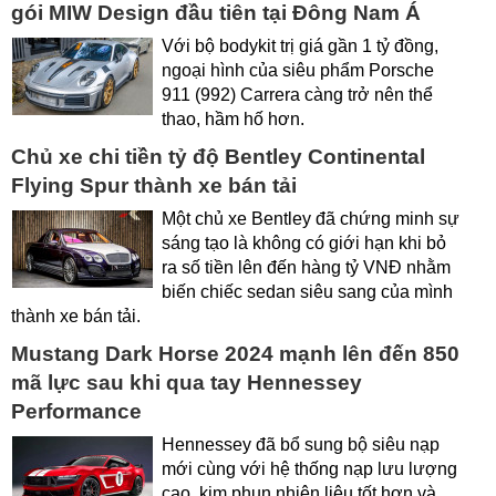
gói MIW Design đầu tiên tại Đông Nam Á
Với bộ bodykit trị giá gần 1 tỷ đồng,
ngoại hình của siêu phẩm Porsche
911 (992) Carrera càng trở nên thể
thao, hầm hố hơn.
Chủ xe chi tiền tỷ độ Bentley Continental
Flying Spur thành xe bán tải
Một chủ xe Bentley đã chứng minh sự
sáng tạo là không có giới hạn khi bỏ
ra số tiền lên đến hàng tỷ VNĐ nhằm
biến chiếc sedan siêu sang của mình
thành xe bán tải.
Mustang Dark Horse 2024 mạnh lên đến 850
mã lực sau khi qua tay Hennessey
Performance
Hennessey đã bổ sung bộ siêu nạp
mới cùng với hệ thống nạp lưu lượng
cao, kim phun nhiên liệu tốt hơn và