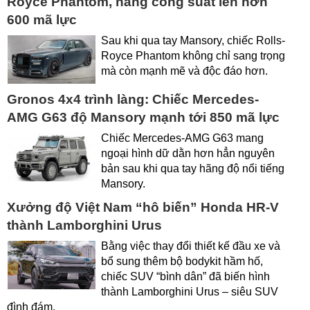
Royce Phantom, nâng công suất lên hơn
600 mã lực
Sau khi qua tay Mansory, chiếc Rolls-
Royce Phantom không chỉ sang trọng
mà còn mạnh mẽ và độc đáo hơn.
Gronos 4x4 trình làng: Chiếc Mercedes-
AMG G63 độ Mansory mạnh tới 850 mã lực
Chiếc Mercedes-AMG G63 mang
ngoại hình dữ dằn hơn hẳn nguyên
bản sau khi qua tay hãng độ nổi tiếng
Mansory.
Xưởng độ Việt Nam “hô biến” Honda HR-V
thành Lamborghini Urus
Bằng việc thay đổi thiết kế đầu xe và
bổ sung thêm bộ bodykit hầm hố,
chiếc SUV “bình dân” đã biến hình
thành Lamborghini Urus – siêu SUV
đình đám.