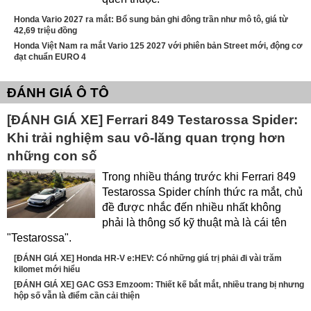
Honda Vario 2027 ra mắt: Bổ sung bản ghi đông trần như mô tô, giá từ
42,69 triệu đồng
Honda Việt Nam ra mắt Vario 125 2027 với phiên bản Street mới, động cơ
đạt chuẩn EURO 4
ĐÁNH GIÁ Ô TÔ
[ĐÁNH GIÁ XE] Ferrari 849 Testarossa Spider:
Khi trải nghiệm sau vô-lăng quan trọng hơn
những con số
Trong nhiều tháng trước khi Ferrari 849
Testarossa Spider chính thức ra mắt, chủ
đề được nhắc đến nhiều nhất không
phải là thông số kỹ thuật mà là cái tên
"Testarossa".
[ĐÁNH GIÁ XE] Honda HR-V e:HEV: Có những giá trị phải đi vài trăm
kilomet mới hiểu
[ĐÁNH GIÁ XE] GAC GS3 Emzoom: Thiết kế bắt mắt, nhiều trang bị nhưng
hộp số vẫn là điểm cần cải thiện