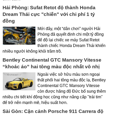
Hải Phòng: Sufat Retot độ thành Honda
Dream Thái cực "chiến" với chi phí 1 tỷ
đồng
Mới đây, một “dân chơi” người Hải
Phòng đã quyết định chi một tỷ đồng
để độ lại chiếc xe máy Sufat Retot
thành chiếc Honda Dream Thái khiến
nhiều người không khỏi trầm trồ.
Bentley Continental GTC Mansory Vitesse
“khoác áo” hai tông màu độc nhất vô nhị
Ngoài việc sở hữu màu sơn ngoại
thất phối hai tông màu độc lạ, Bentley
Continental GTC Mansory Vitesse
còn được hãng độ Đức bổ sung thêm
nhiều chi tiết khí động học cũng như nâng cấp "trái tim"
để trở nên mạnh mẽ, hiệu suất hơn.
Sài Gòn: Cận cảnh Porsche 911 Carrera độ