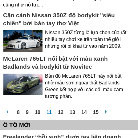
cũng như nỗ lực...
Cận cảnh Nissan 350Z độ bodykit "siêu
chiến" bởi bàn tay thợ Việt
Nissan 350Z từng là lựa chọn của rất
nhiều tay chơi xe trên toàn thế giới
nhưng rồi bị khai tử vào năm 2009.
McLaren 765LT nổi bật với màu xanh
Badlands và bodykit từ Novitec
Bản độ McLaren 765LT này nổi bật
nhờ màu sơn ngoại thất Badlands
Green kết hợp với các dải màu cam
tương phản.
8
9
10
11
12
13
14
15
Ô TÔ MỚI
Freelander “hồi sinh” dưới tay liên doanh