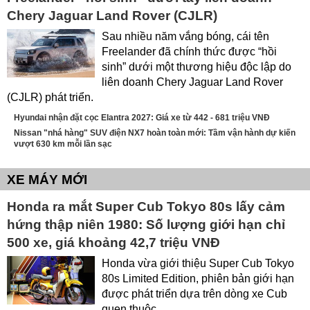
Chery Jaguar Land Rover (CJLR)
Sau nhiều năm vắng bóng, cái tên
Freelander đã chính thức được “hồi
sinh” dưới một thương hiệu độc lập do
liên doanh Chery Jaguar Land Rover
(CJLR) phát triển.
Hyundai nhận đặt cọc Elantra 2027: Giá xe từ 442 - 681 triệu VNĐ
Nissan "nhá hàng" SUV điện NX7 hoàn toàn mới: Tầm vận hành dự kiến
vượt 630 km mỗi lần sạc
XE MÁY MỚI
Honda ra mắt Super Cub Tokyo 80s lấy cảm
hứng thập niên 1980: Số lượng giới hạn chỉ
500 xe, giá khoảng 42,7 triệu VNĐ
Honda vừa giới thiệu Super Cub Tokyo
80s Limited Edition, phiên bản giới hạn
được phát triển dựa trên dòng xe Cub
quen thuộc.