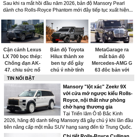
Sau khi ra mắt hồi đầu năm 2026, bản độ Mansory Pearl
dành cho Rolls-Royce Phantom mới đây tiếp tục xuất hiện...
Cận cảnh Lexus
Bản độ Toyota
MetaGarage ra
LX 700 bọc thép:
Hilux thành xe
mắt bản độ
Chống đạn AK-
ben tự đổ gây
Mercedes-AMG G
47, chịu sức nổ
chú ý nhờ tính
63 độc bản với
lựu đạn và dàn
thực dụng
phong cách lưới
TIN NỔI BẬT
trang bị như xe
tản nhiệt cổ điển
Mansory "lột xác" Zeekr 9X
đặc vụ
thập niên 1950
với cửa mở ngược kiểu Rolls-
Royce, nội thất như phòng
chờ hạng thương gia
Tại Triển lãm Ô tô Bắc Kinh
2026, hãng độ danh tiếng Mansory đã gây chú ý khi lần đầu
tiên nâng cấp một mẫu SUV hạng sang đến từ Trung Quốc.
Chi tiết Rolls-Royce Cullinan