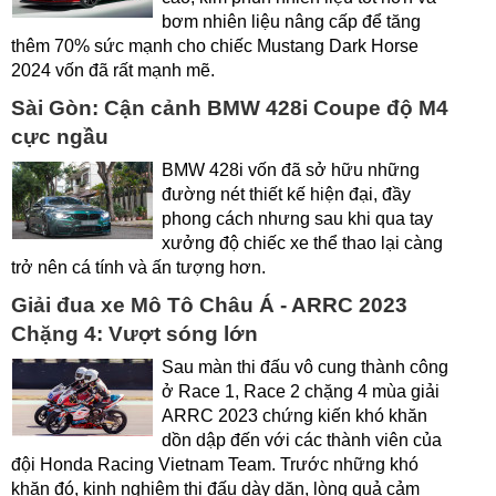
bơm nhiên liệu nâng cấp để tăng
thêm 70% sức mạnh cho chiếc Mustang Dark Horse
2024 vốn đã rất mạnh mẽ.
Sài Gòn: Cận cảnh BMW 428i Coupe độ M4
cực ngầu
BMW 428i vốn đã sở hữu những
đường nét thiết kế hiện đại, đầy
phong cách nhưng sau khi qua tay
xưởng độ chiếc xe thể thao lại càng
trở nên cá tính và ấn tượng hơn.
Giải đua xe Mô Tô Châu Á - ARRC 2023
Chặng 4: Vượt sóng lớn
Sau màn thi đấu vô cung thành công
ở Race 1, Race 2 chặng 4 mùa giải
ARRC 2023 chứng kiến khó khăn
dồn dập đến với các thành viên của
đội Honda Racing Vietnam Team. Trước những khó
khăn đó, kinh nghiệm thi đấu dày dặn, lòng quả cảm