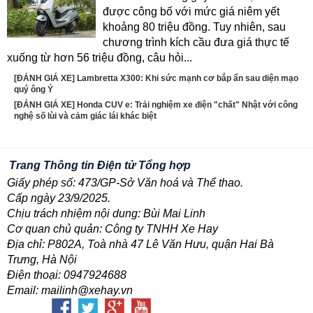
được công bố với mức giá niêm yết
khoảng 80 triệu đồng. Tuy nhiên, sau
chương trình kích cầu đưa giá thực tế
xuống từ hơn 56 triệu đồng, câu hỏi...
[ĐÁNH GIÁ XE] Lambretta X300: Khi sức mạnh cơ bắp ẩn sau diện mạo
quý ông Ý
[ĐÁNH GIÁ XE] Honda CUV e: Trải nghiệm xe điện "chất" Nhật với công
nghệ số lùi và cảm giác lái khác biệt
Trang Thông tin Điện tử Tổng hợp
Giấy phép số: 473/GP-Sở Văn hoá và Thể thao.
Cấp ngày 23/9/2025.
Chịu trách nhiệm nội dung: Bùi Mai Linh
Cơ quan chủ quản: Công ty TNHH Xe Hay
Địa chỉ: P802A, Toà nhà 47 Lê Văn Hưu, quận Hai Bà
Trưng, Hà Nội
Điện thoại: 0947924688
Email: mailinh@xehay.vn