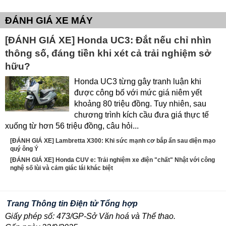
ĐÁNH GIÁ XE MÁY
[ĐÁNH GIÁ XE] Honda UC3: Đắt nếu chỉ nhìn
thông số, đáng tiền khi xét cả trải nghiệm sở
hữu?
Honda UC3 từng gây tranh luận khi
được công bố với mức giá niêm yết
khoảng 80 triệu đồng. Tuy nhiên, sau
chương trình kích cầu đưa giá thực tế
xuống từ hơn 56 triệu đồng, câu hỏi...
[ĐÁNH GIÁ XE] Lambretta X300: Khi sức mạnh cơ bắp ẩn sau diện mạo
quý ông Ý
[ĐÁNH GIÁ XE] Honda CUV e: Trải nghiệm xe điện "chất" Nhật với công
nghệ số lùi và cảm giác lái khác biệt
Trang Thông tin Điện tử Tổng hợp
Giấy phép số: 473/GP-Sở Văn hoá và Thể thao.