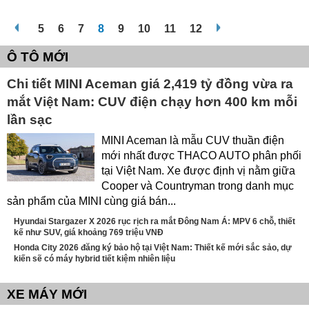
5
6
7
8
9
10
11
12
Ô TÔ MỚI
Chi tiết MINI Aceman giá 2,419 tỷ đồng vừa ra
mắt Việt Nam: CUV điện chạy hơn 400 km mỗi
lần sạc
MINI Aceman là mẫu CUV thuần điện
mới nhất được THACO AUTO phân phối
tại Việt Nam. Xe được định vị nằm giữa
Cooper và Countryman trong danh mục
sản phẩm của MINI cùng giá bán...
Hyundai Stargazer X 2026 rục rịch ra mắt Đông Nam Á: MPV 6 chỗ, thiết
kế như SUV, giá khoảng 769 triệu VNĐ
Honda City 2026 đăng ký bảo hộ tại Việt Nam: Thiết kế mới sắc sảo, dự
kiến sẽ có máy hybrid tiết kiệm nhiên liệu
XE MÁY MỚI