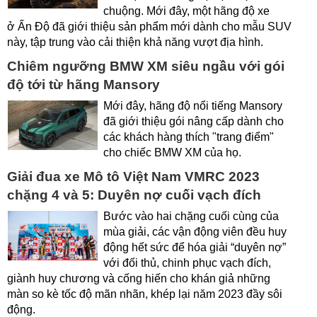
chuộng. Mới đây, một hãng độ xe
ở Ấn Độ đã giới thiệu sản phẩm mới dành cho mẫu SUV
này, tập trung vào cải thiện khả năng vượt địa hình.
Chiêm ngưỡng BMW XM siêu ngầu với gói
độ tới từ hãng Mansory
Mới đây, hãng độ nổi tiếng Mansory
đã giới thiệu gói nâng cấp dành cho
các khách hàng thích "trang điểm"
cho chiếc BMW XM của họ.
Giải đua xe Mô tô Việt Nam VMRC 2023
chặng 4 và 5: Duyên nợ cuối vạch đích
Bước vào hai chặng cuối cùng của
mùa giải, các vận động viên đều huy
động hết sức để hóa giải “duyên nợ”
với đối thủ, chinh phục vạch đích,
giành huy chương và cống hiến cho khán giả những
màn so kè tốc độ mãn nhãn, khép lại năm 2023 đầy sôi
động.