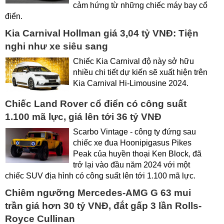
cảm hứng từ những chiếc máy bay cổ
điển.
Kia Carnival Hollman giá 3,04 tỷ VNĐ: Tiện
nghi như xe siêu sang
Chiếc Kia Carnival độ này sở hữu
nhiều chi tiết dự kiến sẽ xuất hiện trên
Kia Carnival Hi-Limousine 2024.
Chiếc Land Rover cổ điển có công suất
1.100 mã lực, giá lên tới 36 tỷ VNĐ
Scarbo Vintage - công ty đứng sau
chiếc xe đua Hoonipigasus Pikes
Peak của huyền thoại Ken Block, đã
trở lại vào đầu năm 2024 với một
chiếc SUV địa hình có công suất lên tới 1.100 mã lực.
Chiêm ngưỡng Mercedes-AMG G 63 mui
trần giá hơn 30 tỷ VNĐ, đắt gấp 3 lần Rolls-
Royce Cullinan