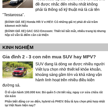
đề được nhắc đến nhiều nhất không
phải là thông số kỹ thuật mà là cái tên
"Testarossa".
[ĐÁNH GIÁ XE] Honda HR-V e:HEV: Có những giá trị phải đi vài trăm
kilomet mới hiểu
[ĐÁNH GIÁ XE] GAC GS3 Emzoom: Thiết kế bắt mắt, nhiều trang bị nhưng
hộp số vẫn là điểm cần cải thiện
KINH NGHIỆM
Gia đình 2 - 3 con nên mua SUV hay MPV?
SUV đang là dòng xe được nhiều người
Việt lựa chọn nhờ thiết kế khỏe khoắn,
khoảng sáng gầm lớn và khả năng vận
hành linh hoạt trên nhiều điều kiện
đường sá.
Ô tô vận hành 100.000 km: Bỏ quên 5 chi tiết này, nguy cơ sửa chữa rất
tốn kém
Phân biệt động cơ xe điện, hybrid và PHEV: Đâu là lựa chọn phù hợp nhất
tại Việt Nam hiện nay?