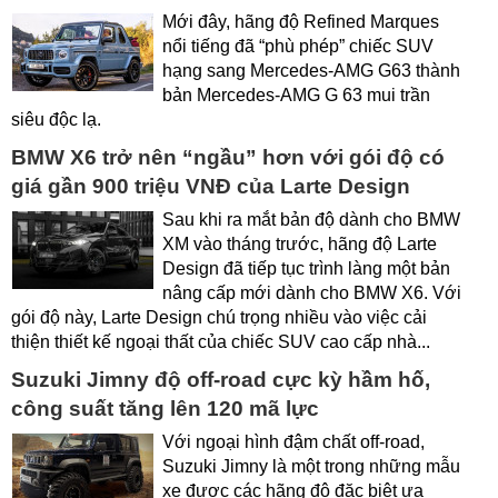
Mới đây, hãng độ Refined Marques
nổi tiếng đã “phù phép” chiếc SUV
hạng sang Mercedes-AMG G63 thành
bản Mercedes-AMG G 63 mui trần
siêu độc lạ.
BMW X6 trở nên “ngầu” hơn với gói độ có
giá gần 900 triệu VNĐ của Larte Design
Sau khi ra mắt bản độ dành cho BMW
XM vào tháng trước, hãng độ Larte
Design đã tiếp tục trình làng một bản
nâng cấp mới dành cho BMW X6. Với
gói độ này, Larte Design chú trọng nhiều vào việc cải
thiện thiết kế ngoại thất của chiếc SUV cao cấp nhà...
Suzuki Jimny độ off-road cực kỳ hầm hố,
công suất tăng lên 120 mã lực
Với ngoại hình đậm chất off-road,
Suzuki Jimny là một trong những mẫu
xe được các hãng độ đặc biệt ưa