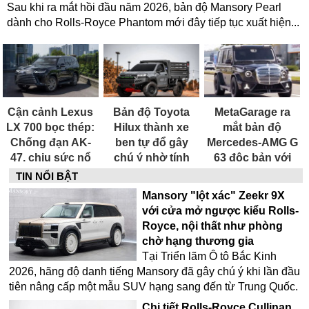
Sau khi ra mắt hồi đầu năm 2026, bản độ Mansory Pearl
dành cho Rolls-Royce Phantom mới đây tiếp tục xuất hiện...
Cận cảnh Lexus
Bản độ Toyota
MetaGarage ra
LX 700 bọc thép:
Hilux thành xe
mắt bản độ
Chống đạn AK-
ben tự đổ gây
Mercedes-AMG G
47, chịu sức nổ
chú ý nhờ tính
63 độc bản với
lựu đạn và dàn
thực dụng
phong cách lưới
TIN NỔI BẬT
trang bị như xe
tản nhiệt cổ điển
Mansory "lột xác" Zeekr 9X
đặc vụ
thập niên 1950
với cửa mở ngược kiểu Rolls-
Royce, nội thất như phòng
chờ hạng thương gia
Tại Triển lãm Ô tô Bắc Kinh
2026, hãng độ danh tiếng Mansory đã gây chú ý khi lần đầu
tiên nâng cấp một mẫu SUV hạng sang đến từ Trung Quốc.
Chi tiết Rolls-Royce Cullinan