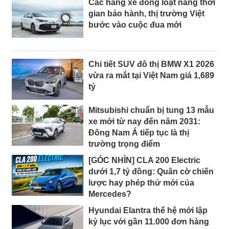
Các hãng xe đồng loạt nâng thời
gian bảo hành, thị trường Việt
bước vào cuộc đua mới
Chi tiết SUV đô thị BMW X1 2026
vừa ra mắt tại Việt Nam giá 1,689
tỷ
Mitsubishi chuẩn bị tung 13 mẫu
xe mới từ nay đến năm 2031:
Đông Nam Á tiếp tục là thị
trường trọng điểm
[GÓC NHÌN] CLA 200 Electric
dưới 1,7 tỷ đồng: Quân cờ chiến
lược hay phép thử mới của
Mercedes?
Hyundai Elantra thế hệ mới lập
kỷ lục với gần 11.000 đơn hàng