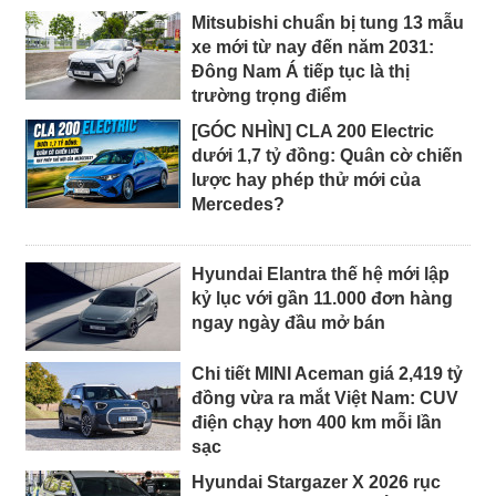
Mitsubishi chuẩn bị tung 13 mẫu
xe mới từ nay đến năm 2031:
Đông Nam Á tiếp tục là thị
trường trọng điểm
[GÓC NHÌN] CLA 200 Electric
dưới 1,7 tỷ đồng: Quân cờ chiến
lược hay phép thử mới của
Mercedes?
Hyundai Elantra thế hệ mới lập
kỷ lục với gần 11.000 đơn hàng
ngay ngày đầu mở bán
Chi tiết MINI Aceman giá 2,419 tỷ
đồng vừa ra mắt Việt Nam: CUV
điện chạy hơn 400 km mỗi lần
sạc
Hyundai Stargazer X 2026 rục