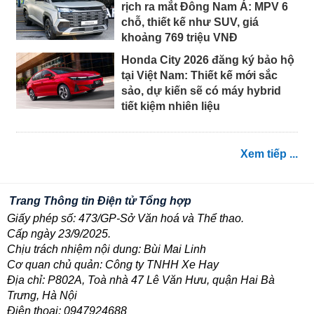
rịch ra mắt Đông Nam Á: MPV 6
chỗ, thiết kế như SUV, giá
khoảng 769 triệu VNĐ
Honda City 2026 đăng ký bảo hộ
tại Việt Nam: Thiết kế mới sắc
sảo, dự kiến sẽ có máy hybrid
tiết kiệm nhiên liệu
Xem tiếp ...
Trang Thông tin Điện tử Tổng hợp
Giấy phép số: 473/GP-Sở Văn hoá và Thể thao.
Cấp ngày 23/9/2025.
Chịu trách nhiệm nội dung: Bùi Mai Linh
Cơ quan chủ quản: Công ty TNHH Xe Hay
Địa chỉ: P802A, Toà nhà 47 Lê Văn Hưu, quận Hai Bà
Trưng, Hà Nội
Điện thoại: 0947924688