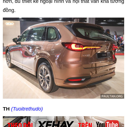
hơn, dù thiết kế ngoại hình và nội thất vẫn khá tương
đồng.
TH
(Tuoitrethudo)