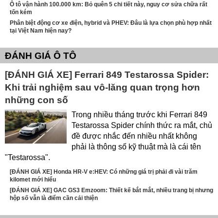
Ô tô vận hành 100.000 km: Bỏ quên 5 chi tiết này, nguy cơ sửa chữa rất
tốn kém
Phân biệt động cơ xe điện, hybrid và PHEV: Đâu là lựa chọn phù hợp nhất
tại Việt Nam hiện nay?
ĐÁNH GIÁ Ô TÔ
[ĐÁNH GIÁ XE] Ferrari 849 Testarossa Spider:
Khi trải nghiệm sau vô-lăng quan trọng hơn
những con số
Trong nhiều tháng trước khi Ferrari 849
Testarossa Spider chính thức ra mắt, chủ
đề được nhắc đến nhiều nhất không
phải là thông số kỹ thuật mà là cái tên
"Testarossa".
[ĐÁNH GIÁ XE] Honda HR-V e:HEV: Có những giá trị phải đi vài trăm
kilomet mới hiểu
[ĐÁNH GIÁ XE] GAC GS3 Emzoom: Thiết kế bắt mắt, nhiều trang bị nhưng
hộp số vẫn là điểm cần cải thiện