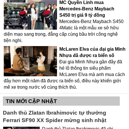
MC Quyền Linh mua
Mercedes-Benz Maybach
S450 trị giá 9 tỷ đồng
Mercedes-Benz Maybach S450
4Matic là một mẫu xe sở hữu
diện mạo sang trọng, đẳng cấp cùng bầu trời công nghệ
tiện nghi.
McLaren Elva của đại gia Minh
Nhựa đã được ra biển số
Đại gia Minh Nhựa gần đây đã
hé lộ thông tin siêu phẩm
McLaren Elva mà anh mua cách
đây hơn một năm đã được ra biển số, điều này khiến giới
mê xe trong nước vô cùng thích thú.
TIN MỚI CẬP NHẬT
Danh thủ Zlatan Ibrahimovic tự thưởng
Ferrari SF90 XX Spider mừng sinh nhật
Danh thủ Zlatan Ibrahimovic đã chi