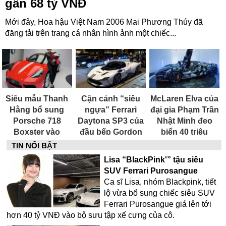
gần 68 tỷ VNĐ
Mới đây, Hoa hậu Việt Nam 2006 Mai Phương Thúy đã
đăng tải trên trang cá nhân hình ảnh một chiếc...
Siêu mẫu Thanh
Cận cảnh “siêu
McLaren Elva của
Hằng bổ sung
ngựa” Ferrari
đại gia Phạm Trần
Porsche 718
Daytona SP3 của
Nhật Minh đeo
Boxster vào
đầu bếp Gordon
biển 40 triệu
garage, siêu xe
Ramsay
đồng?
TIN NỔI BẬT
mui trần giá hơn
Lisa “BlackPink'” tậu siêu
5 tỷ đồng
SUV Ferrari Purosangue
Ca sĩ Lisa, nhóm Blackpink, tiết
lộ vừa bổ sung chiếc siêu SUV
Ferrari Purosangue giá lên tới
hơn 40 tỷ VNĐ vào bộ sưu tập xế cưng của cô.