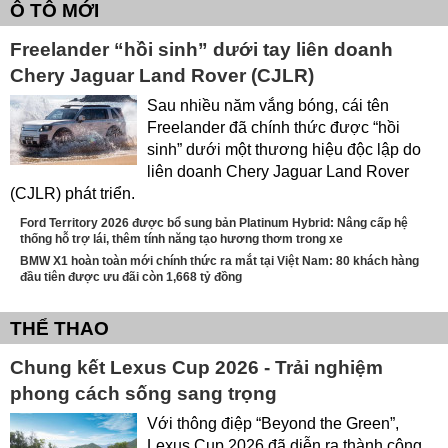
Ô TÔ MỚI
Freelander “hồi sinh” dưới tay liên doanh
Chery Jaguar Land Rover (CJLR)
Sau nhiều năm vắng bóng, cái tên
Freelander đã chính thức được “hồi
sinh” dưới một thương hiệu độc lập do
liên doanh Chery Jaguar Land Rover
(CJLR) phát triển.
Ford Territory 2026 được bổ sung bản Platinum Hybrid: Nâng cấp hệ
thống hỗ trợ lái, thêm tính năng tạo hương thơm trong xe
BMW X1 hoàn toàn mới chính thức ra mắt tại Việt Nam: 80 khách hàng
đầu tiên được ưu đãi còn 1,668 tỷ đồng
THỂ THAO
Chung kết Lexus Cup 2026 - Trải nghiệm
phong cách sống sang trọng
Với thông điệp “Beyond the Green”,
Lexus Cup 2026 đã diễn ra thành công