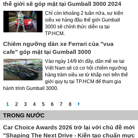
thế giới sẽ góp mặt tại Gumball 3000 2024
Chỉ còn khoảng 2 tuần nữa, sự kiện
siêu xe hàng đầu thế giới Gumball
3000 sẽ chính thức diễn ra tại
TP.HCM.
Chiêm ngưỡng dàn xe Ferrari của "vua
cafe" góp mặt tại Gumball 3000
Vào ngày 14/9 tới đây, dân mê xe tại
Việt Nam sẽ có cơ hội chiêm ngưỡng
hàng trăm siêu xe từ khắp nơi trên thế
giới quy tụ tại TP.HCM để tham gia
hành trình Gumball 3000.
1
2
3
4
5
6
7
8
TRONG NƯỚC
Car Choice Awards 2026 trở lại với chủ đề mới
"Shaping The Next Drive - Kiến tạo chuẩn mực