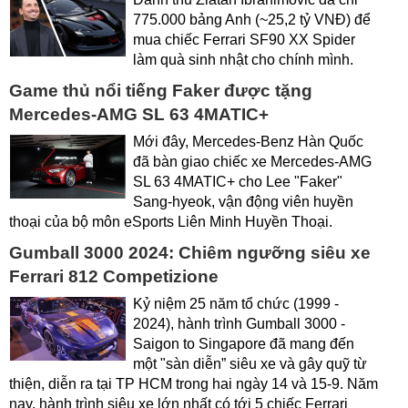
775.000 bảng Anh (~25,2 tỷ VNĐ) để
mua chiếc Ferrari SF90 XX Spider
làm quà sinh nhật cho chính mình.
Game thủ nổi tiếng Faker được tặng
Mercedes-AMG SL 63 4MATIC+
Mới đây, Mercedes-Benz Hàn Quốc
đã bàn giao chiếc xe Mercedes-AMG
SL 63 4MATIC+ cho Lee "Faker"
Sang-hyeok, vận động viên huyền
thoại của bộ môn eSports Liên Minh Huyền Thoại.
Gumball 3000 2024: Chiêm ngưỡng siêu xe
Ferrari 812 Competizione
Kỷ niệm 25 năm tổ chức (1999 -
2024), hành trình Gumball 3000 -
Saigon to Singapore đã mang đến
một "sàn diễn” siêu xe và gây quỹ từ
thiện, diễn ra tại TP HCM trong hai ngày 14 và 15-9. Năm
nay, hành trình siêu xe lớn nhất có tới 5 chiếc Ferrari