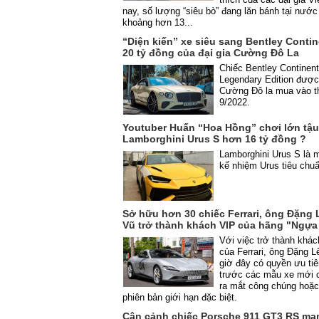
nay, số lượng “siêu bò” đang lăn bánh tại nước
khoảng hơn 13...
“Diện kiến” xe siêu sang Bentley Conti
20 tỷ đồng của đại gia Cường Đô La
Chiếc Bentley Continen
Legendary Edition được 
Cường Đô la mua vào t
9/2022.
Youtuber Huấn “Hoa Hồng” chơi lớn tậu
Lamborghini Urus S hơn 16 tỷ đồng ?
Lamborghini Urus S là 
kế nhiệm Urus tiêu chuẩ
Sở hữu hơn 30 chiếc Ferrari, ông Đặng
Vũ trở thành khách VIP của hãng "Ngự
Với việc trở thành khá
của Ferrari, ông Đặng 
giờ đây có quyền ưu tiê
trước các mẫu xe mới
ra mắt công chúng hoặc
phiên bản giới hạn đặc biệt.
Cận cảnh chiếc Porsche 911 GT3 RS ma