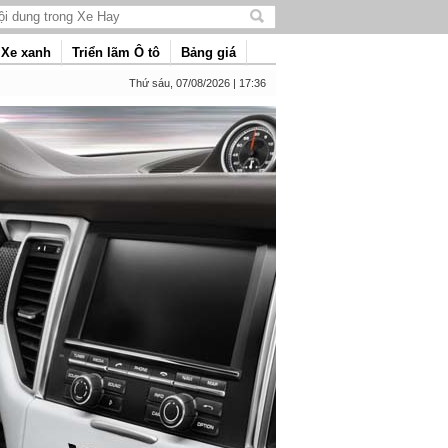
Tìm
kiếm
Xe xanh
Triển lãm Ô tô
Bảng giá
nội
dung
Thứ sáu, 07/08/2026 | 17:36