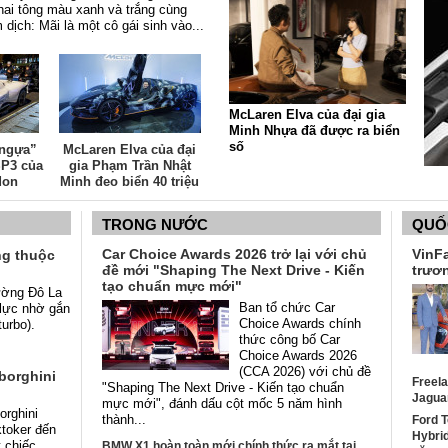
hai tông màu xanh và trắng cùng
 dịch: Mãi là một cô gái sinh vào...
McLaren Elva của đại gia
Minh Nhựa đã được ra biển
số
 ngựa”
McLaren Elva của đại
SP3 của
gia Phạm Trần Nhật
don
Minh đeo biển 40 triệu
đồng?
TRONG NƯỚC
QUỐ
Car Choice Awards 2026 trở lại với chủ
VinFa
ng thuộc
đề mới "Shaping The Next Drive - Kiến
trươn
tạo chuẩn mực mới"
Cường Đô La
Ban tổ chức Car
lực nhờ gắn
Choice Awards chính
urbo).
thức công bố Car
Choice Awards 2026
(CCA 2026) với chủ đề
borghini
Freela
"Shaping The Next Drive - Kiến tạo chuẩn
Jagua
mực mới", đánh dấu cột mốc 5 năm hình
orghini
thành...
Ford T
ktoker đến
Hybrid
 chiếc
BMW X1 hoàn toàn mới chính thức ra mắt tại