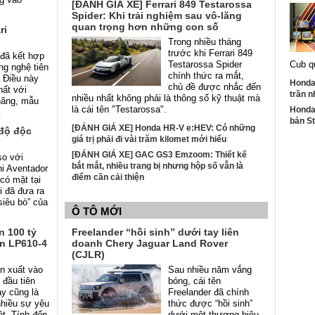
[ĐÁNH GIÁ XE] Ferrari 849 Testarossa
Spider: Khi trải nghiệm sau vô-lăng
quan trọng hơn những con số
ri
Trong nhiều tháng
trước khi Ferrari 849
 đã kết hợp
Testarossa Spider
Cub q
ng nghệ tiên
chính thức ra mắt,
. Điều này
Honda 
chủ đề được nhắc đến
hất với
trần n
nhiều nhất không phải là thông số kỹ thuật mà
hãng, mẫu
là cái tên "Testarossa".
Honda 
.
bản S
[ĐÁNH GIÁ XE] Honda HR-V e:HEV: Có những
 độ độc
giá trị phải đi vài trăm kilomet mới hiểu
[ĐÁNH GIÁ XE] GAC GS3 Emzoom: Thiết kế
so với
bắt mắt, nhiều trang bị nhưng hộp số vẫn là
i Aventador
điểm cần cải thiện
có mặt tại
i đã đưa ra
siêu bò” của
Ô TÔ MỚI
n 100 tỷ
Freelander “hồi sinh” dưới tay liên
n LP610-4
doanh Chery Jaguar Land Rover
(CJLR)
n xuất vào
Sau nhiều năm vắng
 đầu tiên
bóng, cái tên
y cũng là
Freelander đã chính
hiều sự yêu
thức được “hồi sinh”
ệt. Tính đến
dưới một thương hiệu