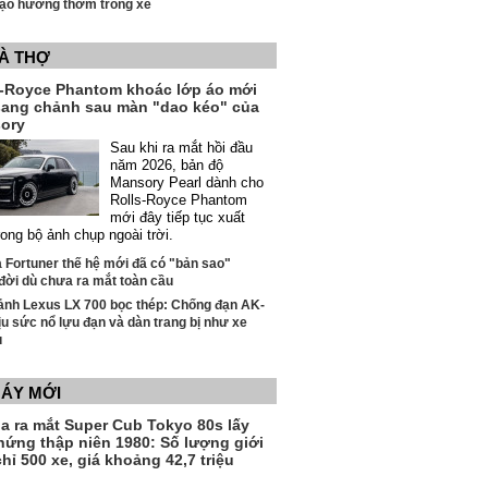
tạo hương thơm trong xe
VÀ THỢ
s-Royce Phantom khoác lớp áo mới
sang chảnh sau màn "dao kéo" của
ory
Sau khi ra mắt hồi đầu
năm 2026, bản độ
Mansory Pearl dành cho
Rolls-Royce Phantom
mới đây tiếp tục xuất
rong bộ ảnh chụp ngoài trời.
 Fortuner thế hệ mới đã có "bản sao"
đời dù chưa ra mắt toàn cầu
ảnh Lexus LX 700 bọc thép: Chống đạn AK-
ịu sức nổ lựu đạn và dàn trang bị như xe
ụ
MÁY MỚI
a ra mắt Super Cub Tokyo 80s lấy
hứng thập niên 1980: Số lượng giới
hỉ 500 xe, giá khoảng 42,7 triệu