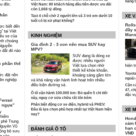
năng 
u độc.
Việt Nam: 80 khách hàng đầu tiên được ưu đãi
còn 1,668 tỷ đồng
nhân
XE 
Taxi 4 chỗ chở 2 người lớn và 3 trẻ em dưới 10
tuổi có bị xử phạt không?
Roll
ợc biết đến
đầy 
g” tại Việt
Mans
KINH NGHIỆM
êu xe của
ình choáng
Gia đình 2 - 3 con nên mua SUV hay
Nguyễn
MPV?
 đắt đỏ nào
SUV đang là dòng xe
được nhiều người
c phần thể
Việt lựa chọn nhờ
hiện t
thiết kế khỏe khoắn,
Toyota
ức đặt nền
khoảng sáng gầm lớn
ngoài 
yên nghiệp
và khả năng vận hành linh hoạt trên nhiều
điều kiện đường sá.
Cận c
47, ch
Ô tô vận hành 100.000 km: Bỏ quên 5 chi tiết
đặc v
này, nguy cơ sửa chữa rất tốn kém
errari
Phân biệt động cơ xe điện, hybrid và PHEV:
u ngựa”
XE 
Đâu là lựa chọn phù hợp nhất tại Việt Nam hiện
y
nay?
 hiếm
Hond
 phê Trung
cảm 
Nguyên Vũ
hạn c
ĐÁNH GIÁ Ô TÔ
rộng bộ sưu
VNĐ
g vào