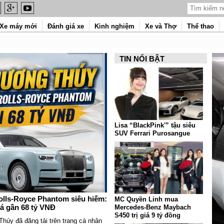
Xe máy mới
Đánh giá xe
Kinh nghiệm
Xe và Thợ
Thể thao
TIN NỔI BẬT
Lisa “BlackPink'” tậu siêu
SUV Ferrari Purosangue
lls-Royce Phantom siêu hiếm:
MC Quyền Linh mua
iá gần 68 tỷ VNĐ
Mercedes-Benz Maybach
S450 trị giá 9 tỷ đồng
úy đã đăng tải trên trang cá nhân