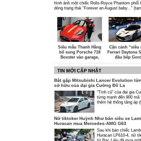
hình ảnh một chiếc Rolls-Royce Phantom phối 
dòng trạng thái "Forever an August baby..." (tạm
Siêu mẫu Thanh Hằng
Cận cảnh “siêu
bổ sung Porsche 718
Ferrari Daytona 
Boxster vào garage,
đầu bếp Gor
siêu xe mui trần giá hơn
Ramsay
5 tỷ đồng
TIN MỚI CẬP NHẬT
Bắt gặp Mitsubishi Lancer Evolution từ
sở hữu của đại gia Cường Đô La
“Tình cũ” của đại gia 
từng mạnh đến 900 mã 
thêm hệ thống tăng áp (t
Nữ tiktoker Huỳnh Như bán siêu xe Lam
Huracan mua Mercedes-AMG G63
Sau khi bán chiếc Lamb
Huracan LP610-4, nữ ti
từ Bạc Liêu đã mua một