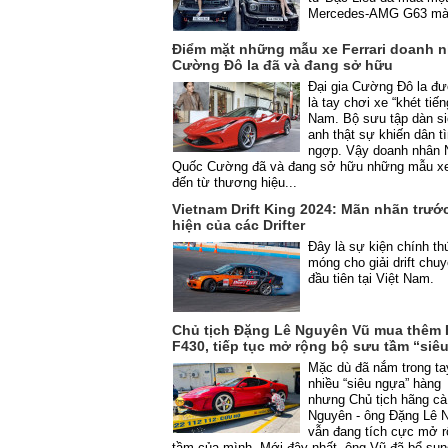
Mercedes-AMG G63 mà
Điểm mặt những mẫu xe Ferrari doanh 
Cường Đô la đã và đang sở hữu
Đại gia Cường Đô la đư
là tay chơi xe “khét tiến
Nam. Bộ sưu tập dàn si
anh thật sự khiến dân t
ngợp. Vậy doanh nhân 
Quốc Cường đã và đang sở hữu những mẫu xe
đến từ thương hiệu...
Vietnam Drift King 2024: Mãn nhãn trướ
hiện của các Drifter
Đây là sự kiện chính th
móng cho giải drift chu
đầu tiên tại Việt Nam.
Chủ tịch Đặng Lê Nguyên Vũ mua thêm F
F430, tiếp tục mở rộng bộ sưu tầm “siê
Mặc dù đã nắm trong ta
nhiều “siêu ngựa” hàng
nhưng Chủ tịch hãng cà
Nguyên - ông Đặng Lê 
vẫn đang tích cực mở 
tầm của mình. Mới đây nhất, ông Vũ đã bổ sun