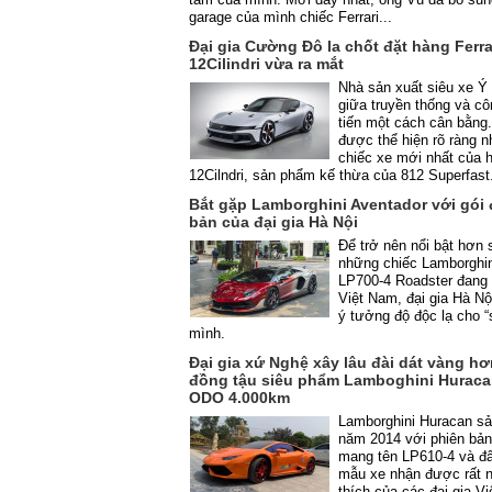
garage của mình chiếc Ferrari...
Đại gia Cường Đô la chốt đặt hàng Ferra
12Cilindri vừa ra mắt
Nhà sản xuất siêu xe Ý
giữa truyền thống và cô
tiến một cách cân bằng
được thể hiện rõ ràng n
chiếc xe mới nhất của 
12Cilndri, sản phẩm kế thừa của 812 Superfast
Bắt gặp Lamborghini Aventador với gói
bản của đại gia Hà Nội
Để trở nên nổi bật hơn 
những chiếc Lamborghin
LP700-4 Roadster đang 
Việt Nam, đại gia Hà Nộ
ý tưởng độ độc lạ cho “
mình.
Đại gia xứ Nghệ xây lâu đài dát vàng hơ
đồng tậu siêu phẩm Lamboghini Huraca
ODO 4.000km
Lamborghini Huracan sả
năm 2014 với phiên bản
mang tên LP610-4 và đâ
mẫu xe nhận được rất n
thích của các đại gia Vi