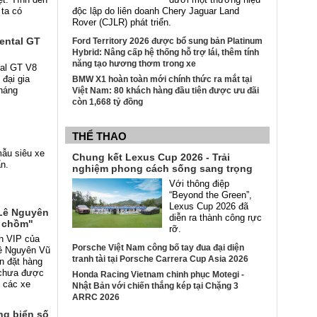
 ta có
độc lập do liên doanh Chery Jaguar Land
Rover (CJLR) phát triển.
nental GT
Ford Territory 2026 được bổ sung bản Platinum
Hybrid: Nâng cấp hệ thống hỗ trợ lái, thêm tính
năng tạo hương thơm trong xe
tal GT V8
đại gia
BMW X1 hoàn toàn mới chính thức ra mắt tại
háng
Việt Nam: 80 khách hàng đầu tiên được ưu đãi
còn 1,668 tỷ đồng
THỂ THAO
mẫu siêu xe
Chung kết Lexus Cup 2026 - Trải
n.
nghiệm phong cách sống sang trọng
Với thông điệp
“Beyond the Green”,
Lexus Cup 2026 đã
 Lê Nguyên
diễn ra thành công rực
a chồm"
rỡ.
ch VIP của
Porsche Việt Nam công bố tay đua đại diện
Lê Nguyên Vũ
tranh tài tại Porsche Carrera Cup Asia 2026
n đặt hàng
 chưa được
Honda Racing Vietnam chinh phục Motegi -
 các xe
Nhật Bản với chiến thắng kép tại Chặng 3
ARRC 2026
ng biển số