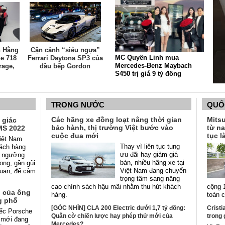
h Hằng
Cận cảnh “siêu ngựa”
MC Quyền Linh mua
e 718
Ferrari Daytona SP3 của
Mercedes-Benz Maybach
rage,
đầu bếp Gordon
S450 trị giá 9 tỷ đồng
giá hơn
Ramsay
TRONG NƯỚC
QUỐ
Các hãng xe đồng loạt nâng thời gian
Mits
 giác
bảo hành, thị trường Việt bước vào
từ n
MS 2022
cuộc đua mới
tục l
Việt Nam
Thay vì liên tục tung
ách hàng
ưu đãi hay giảm giá
m ngưỡng
bán, nhiều hãng xe tại
ọng, gần gũi
Việt Nam đang chuyển
quan, để cảm
trọng tâm sang nâng
cao chính sách hậu mãi nhằm thu hút khách
cộng 
n của ông
hàng.
toàn 
g phố
[GÓC NHÌN] CLA 200 Electric dưới 1,7 tỷ đồng:
Cristi
iếc Porsche
Quân cờ chiến lược hay phép thử mới của
trong 
 mới đang
Mercedes?