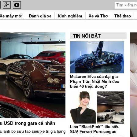
Xe máy mới
Đánh giá xe
Kinh nghiệm
Xe và Thợ
Thể thao
TIN NỔI BẬT
McLaren Elva của đại gia
Phạm Trần Nhật Minh đeo
biển 40 triệu đồng?
ệu USD trong gara cá nhân
Lisa “BlackPink'” tậu siêu
i ảnh bộ sưu tập siêu xe trị giá hàng
SUV Ferrari Purosangue