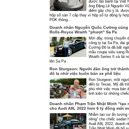
được lăn bánh tại Việt
ông Đặng Lê Nguyên Vũ
điểm gây chú ý là được
hộp số sàn 7 cấp thay vì hộp số tự động ly hợ
PDK thông...
Doanh nhân Nguyễn Quốc Cường cùng
Rolls-Royce Wraith "phượt" Sa Pa
Mới đây, trong chuyến d
công ty tại Sa Pa, đại g
Cường Đô la đã bất ng
mẫu coupe siêu sang R
Wraith Series II và lái 
lên Sa Pa .
Ron Sturgeon: Người đàn ông trở thành
đô la nhờ việc buôn bán xe phế liệu
Ron Sturgeon, một ngư
đến từ Texas, Mỹ đã trở
phú nhờ việc mua bán 
linh kiện từ những chiế
Doanh nhân Phạm Trần Nhật Minh “tạo n
cho Audi A8L 2022 hơn 6 tỷ đồng mới 
Nhằm tạo sự ấn tượng 
riêng” cho chiếc sedan
Audi A8L 2022, doanh 
Trần Nhật Minh đã bổ s