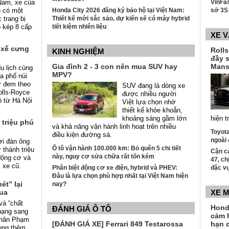
 Nam, xe của
VinFas
 có một
Honda City 2026 đăng ký bảo hộ tại Việt Nam:
sở 3S 
 trang bị
Thiết kế mới sắc sảo, dự kiến sẽ có máy hybrid
p kép 8 cấp
tiết kiệm nhiên liệu
XE 
 xế cưng
Roll
KINH NGHIỆM
đầy 
Gia đình 2 - 3 con nên mua SUV hay
Mans
u lịch cùng
MPV?
ia phố núi
ờ đem theo
SUV đang là dòng xe
olls-Royce
được nhiều người
nó từ Hà Nội
Việt lựa chọn nhờ
thiết kế khỏe khoắn,
khoảng sáng gầm lớn
hiện t
 triệu phú
và khả năng vận hành linh hoạt trên nhiều
Toyota
điều kiện đường sá.
ngoài 
ời đàn ông
Ô tô vận hành 100.000 km: Bỏ quên 5 chi tiết
 thành triệu
Cận c
này, nguy cơ sửa chữa rất tốn kém
động cơ và
47, ch
c xe cũ.
Phân biệt động cơ xe điện, hybrid và PHEV:
đặc v
Đâu là lựa chọn phù hợp nhất tại Việt Nam hiện
ét” lại
nay?
mua
XE 
và “chất
Hond
ĐÁNH GIÁ Ô TÔ
 hạng sang
cảm 
nhân Phạm
[ĐÁNH GIÁ XE] Ferrari 849 Testarossa
hạn c
ung thêm