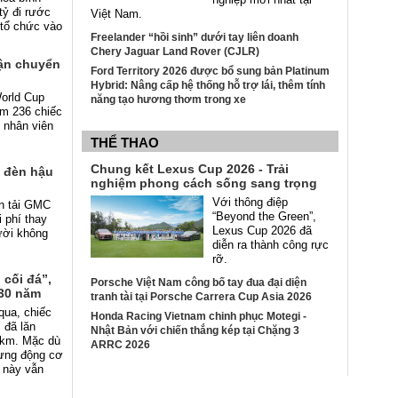
 tỷ đi rước
Việt Nam.
 tổ chức vào
Freelander “hồi sinh” dưới tay liên doanh
Chery Jaguar Land Rover (CJLR)
vận chuyển
Ford Territory 2026 được bổ sung bản Platinum
Hybrid: Nâng cấp hệ thống hỗ trợ lái, thêm tính
orld Cup
năng tạo hương thơm trong xe
ồm 236 chiếc
 nhân viên
THỂ THAO
Chung kết Lexus Cup 2026 - Trải
y đèn hậu
nghiệm phong cách sống sang trọng
Với thông điệp
n tải GMC
“Beyond the Green”,
 phí thay
Lexus Cup 2026 đã
ười không
diễn ra thành công rực
rỡ.
cối đá”,
Porsche Việt Nam công bố tay đua đại diện
 30 năm
tranh tài tại Porsche Carrera Cup Asia 2026
qua, chiếc
Honda Racing Vietnam chinh phục Motegi -
 đã lăn
Nhật Bản với chiến thắng kép tại Chặng 3
9 km. Mặc dù
ARRC 2026
hưng động cơ
g này vẫn