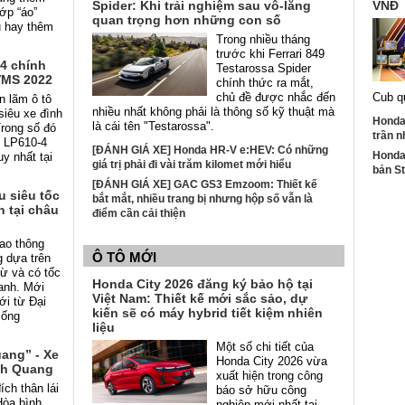
Spider: Khi trải nghiệm sau vô-lăng
VNĐ
ớp “áo”
quan trọng hơn những con số
u hay thêm
Trong nhiều tháng
trước khi Ferrari 849
4 chính
Testarossa Spider
VMS 2022
chính thức ra mắt,
chủ đề được nhắc đến
Cub q
n lãm ô tô
nhiều nhất không phải là thông số kỹ thuật mà
siêu xe đình
Honda 
là cái tên "Testarossa".
Trong số đó
trần n
n LP610-4
[ĐÁNH GIÁ XE] Honda HR-V e:HEV: Có những
Honda 
y nhất tại
giá trị phải đi vài trăm kilomet mới hiểu
bản S
[ĐÁNH GIÁ XE] GAC GS3 Emzoom: Thiết kế
 siêu tốc
bắt mắt, nhiều trang bị nhưng hộp số vẫn là
n tại châu
điểm cần cải thiện
iao thông
Ô TÔ MỚI
g dựa trên
từ và có tốc
Honda City 2026 đăng ký bảo hộ tại
hanh. Mới
Việt Nam: Thiết kế mới sắc sảo, dự
ới từ Đại
kiến sẽ có máy hybrid tiết kiệm nhiên
 ống
liệu
Một số chi tiết của
ang” - Xe
Honda City 2026 vừa
nh Quang
xuất hiện trong công
ch thân lái
báo sở hữu công
Hòa bình
nghiệp mới nhất tại