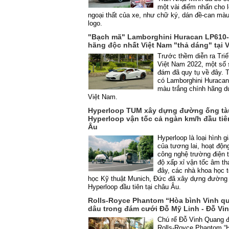
một vài điểm nhấn cho l
ngoại thất của xe, như chữ ký, dán đề-can mà
logo.
"Bạch mã" Lamborghini Huracan LP610-
hãng độc nhất Việt Nam "thả dáng" tại 
Trước thềm diễn ra Triể
Việt Nam 2022, một số 
đám đã quy tụ về đây. 
có Lamborghini Huraca
màu trắng chính hãng du
Việt Nam.
Hyperloop TUM xây dựng đường ống tàu
Hyperloop vận tốc cả ngàn km/h đầu tiê
Âu
Hyperloop là loại hình g
của tương lai, hoạt độn
công nghệ trường điện 
độ xấp xỉ vận tốc âm t
đây, các nhà khoa học t
học Kỹ thuật Munich, Đức đã xây dựng đường
Hyperloop đầu tiên tại châu Âu.
Rolls-Royce Phantom “Hòa bình Vinh qu
dâu trong đám cưới Đỗ Mỹ Linh - Đỗ Vi
Chú rể Đỗ Vinh Quang đí
Rolls-Royce Phantom “