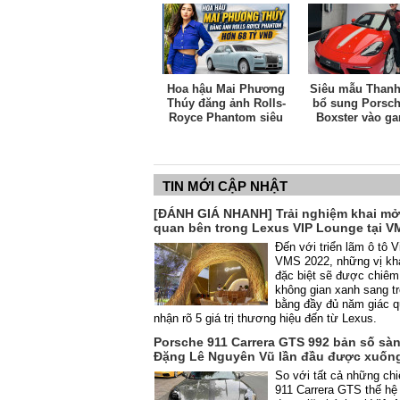
Hoa hậu Mai Phương
Siêu mẫu Than
Thúy đăng ảnh Rolls-
bổ sung Porsch
Royce Phantom siêu
Boxster vào ga
hiếm: Chỉ 10 chiếc được
siêu xe mui trần 
sản xuất toàn cầu, giá
5 tỷ đồng
gần 68 tỷ VNĐ
TIN MỚI CẬP NHẬT
[ĐÁNH GIÁ NHANH] Trải nghiệm khai mở
quan bên trong Lexus VIP Lounge tại V
Đến với triển lãm ô tô 
VMS 2022, những vị kh
đặc biệt sẽ được chiê
không gian xanh sang tr
bằng đầy đủ năm giác 
nhận rõ 5 giá trị thương hiệu đến từ Lexus.
Porsche 911 Carrera GTS 992 bản số sà
Đặng Lê Nguyên Vũ lần đầu được xuốn
So với tất cả những ch
911 Carrera GTS thế hệ