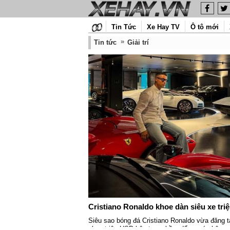
Tin Tức
Xe Hay TV
Ô tô mới
Tin tức
Giải trí
Cristiano Ronaldo khoe dàn siêu xe tri
Siêu sao bóng đá Cristiano Ronaldo vừa đăng tả
chục triệu USD bên trong hầm để xe cá nhân.