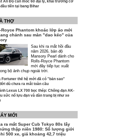
t Ấn Độ cán mốc 60 đại lý, khai trương cơ
đầu tiên tại bang Bihar
VÀ THỢ
s-Royce Phantom khoác lớp áo mới
sang chảnh sau màn "dao kéo" của
ory
Sau khi ra mắt hồi đầu
năm 2026, bản độ
Mansory Pearl dành cho
Rolls-Royce Phantom
mới đây tiếp tục xuất
rong bộ ảnh chụp ngoài trời.
 Fortuner thế hệ mới đã có "bản sao"
đời dù chưa ra mắt toàn cầu
ảnh Lexus LX 700 bọc thép: Chống đạn AK-
ịu sức nổ lựu đạn và dàn trang bị như xe
ụ
MÁY MỚI
a ra mắt Super Cub Tokyo 80s lấy
hứng thập niên 1980: Số lượng giới
hỉ 500 xe, giá khoảng 42,7 triệu