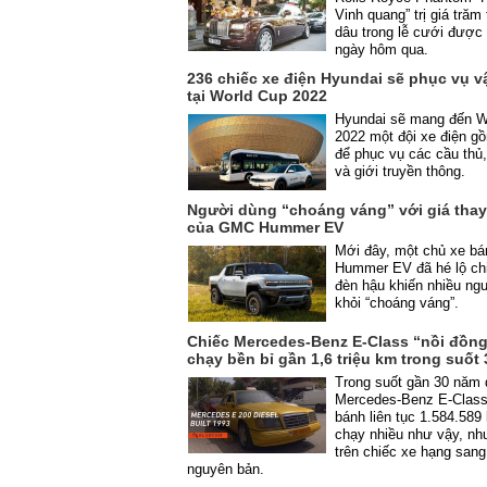
Vinh quang” trị giá trăm
dâu trong lễ cưới được
ngày hôm qua.
236 chiếc xe điện Hyundai sẽ phục vụ 
tại World Cup 2022
Hyundai sẽ mang đến W
2022 một đội xe điện g
để phục vụ các cầu thủ,
và giới truyền thông.
Người dùng “choáng váng” với giá tha
của GMC Hummer EV
Mới đây, một chủ xe bá
Hummer EV đã hé lộ chi
đèn hậu khiến nhiều ng
khỏi “choáng váng”.
Chiếc Mercedes-Benz E-Class “nồi đồng 
chạy bền bỉ gần 1,6 triệu km trong suốt
Trong suốt gần 30 năm 
Mercedes-Benz E-Class
bánh liên tục 1.584.58
chạy nhiều như vậy, n
trên chiếc xe hạng san
nguyên bản.