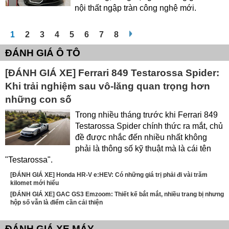
nội thất ngập tràn công nghệ mới.
1
2
3
4
5
6
7
8
ĐÁNH GIÁ Ô TÔ
[ĐÁNH GIÁ XE] Ferrari 849 Testarossa Spider:
Khi trải nghiệm sau vô-lăng quan trọng hơn
những con số
Trong nhiều tháng trước khi Ferrari 849
Testarossa Spider chính thức ra mắt, chủ
đề được nhắc đến nhiều nhất không
phải là thông số kỹ thuật mà là cái tên
"Testarossa".
[ĐÁNH GIÁ XE] Honda HR-V e:HEV: Có những giá trị phải đi vài trăm
kilomet mới hiểu
[ĐÁNH GIÁ XE] GAC GS3 Emzoom: Thiết kế bắt mắt, nhiều trang bị nhưng
hộp số vẫn là điểm cần cải thiện
ĐÁNH GIÁ XE MÁY