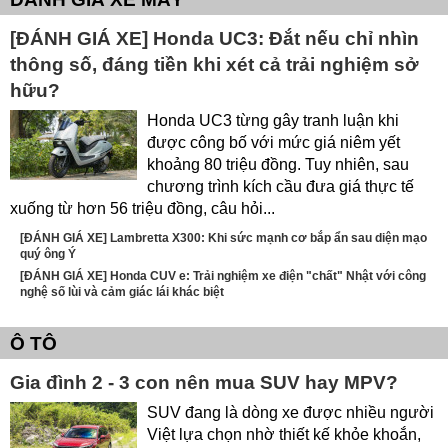
[ĐÁNH GIÁ XE] Honda UC3: Đắt nếu chỉ nhìn
thông số, đáng tiền khi xét cả trải nghiệm sở
hữu?
Honda UC3 từng gây tranh luận khi
được công bố với mức giá niêm yết
khoảng 80 triệu đồng. Tuy nhiên, sau
chương trình kích cầu đưa giá thực tế
xuống từ hơn 56 triệu đồng, câu hỏi...
[ĐÁNH GIÁ XE] Lambretta X300: Khi sức mạnh cơ bắp ẩn sau diện mạo
quý ông Ý
[ĐÁNH GIÁ XE] Honda CUV e: Trải nghiệm xe điện "chất" Nhật với công
nghệ số lùi và cảm giác lái khác biệt
Ô TÔ
Gia đình 2 - 3 con nên mua SUV hay MPV?
SUV đang là dòng xe được nhiều người
Việt lựa chọn nhờ thiết kế khỏe khoắn,