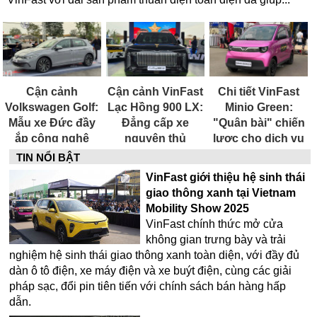
Cận cảnh
Cận cảnh VinFast
Chi tiết VinFast
Volkswagen Golf:
Lạc Hồng 900 LX:
Minio Green:
Mẫu xe Đức đầy
Đẳng cấp xe
"Quân bài" chiến
ắp công nghệ
nguyên thủ
lược cho dịch vụ
vận tải
TIN NỔI BẬT
VinFast giới thiệu hệ sinh thái
giao thông xanh tại Vietnam
Mobility Show 2025
VinFast chính thức mở cửa
không gian trưng bày và trải
nghiệm hệ sinh thái giao thông xanh toàn diện, với đầy đủ
dàn ô tô điện, xe máy điện và xe buýt điện, cùng các giải
pháp sạc, đổi pin tiên tiến với chính sách bán hàng hấp
dẫn.