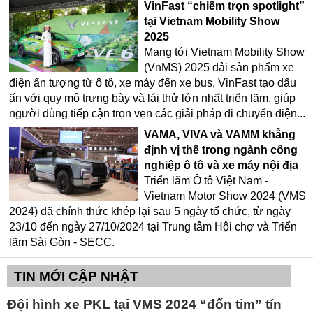
VinFast “chiếm trọn spotlight”
tại Vietnam Mobility Show
2025
Mang tới Vietnam Mobility Show
(VnMS) 2025 dải sản phẩm xe
điện ấn tượng từ ô tô, xe máy đến xe bus, VinFast tạo dấu
ấn với quy mô trưng bày và lái thử lớn nhất triển lãm, giúp
người dùng tiếp cận trọn vẹn các giải pháp di chuyển điện...
VAMA, VIVA và VAMM khẳng
định vị thế trong ngành công
nghiệp ô tô và xe máy nội địa
Triển lãm Ô tô Việt Nam -
Vietnam Motor Show 2024 (VMS
2024) đã chính thức khép lại sau 5 ngày tổ chức, từ ngày
23/10 đến ngày 27/10/2024 tại Trung tâm Hội chợ và Triển
lãm Sài Gòn - SECC.
TIN MỚI CẬP NHẬT
Đội hình xe PKL tại VMS 2024 “đốn tim” tín