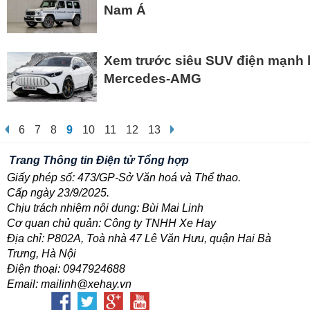
Nam Á
Xem trước siêu SUV điện mạnh 
Mercedes-AMG
6
7
8
9
10
11
12
13
Trang Thông tin Điện tử Tổng hợp
Giấy phép số: 473/GP-Sở Văn hoá và Thể thao.
Cấp ngày 23/9/2025.
Chịu trách nhiệm nội dung: Bùi Mai Linh
Cơ quan chủ quản: Công ty TNHH Xe Hay
Địa chỉ: P802A, Toà nhà 47 Lê Văn Hưu, quận Hai Bà
Trưng, Hà Nội
Điện thoại: 0947924688
Email: mailinh@xehay.vn