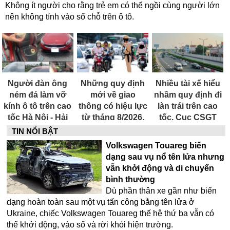
Không ít người cho rằng trẻ em có thể ngồi cùng người lớn
nên không tính vào số chỗ trên ô tô.
Người đàn ông
Những quy định
Nhiều tài xế hiểu
ném đá làm vỡ
mới về giao
nhầm quy định đi
kính ô tô trên cao
thông có hiệu lực
làn trái trên cao
tốc Hà Nội - Hải
từ tháng 8/2026,
tốc, Cục CSGT
Phòng có biểu
người dân cần
giải thích
TIN NỔI BẬT
hiện trầm cảm
lưu ý
Volkswagen Touareg biến
dạng sau vụ nổ tên lửa nhưng
vẫn khởi động và di chuyển
bình thường
Dù phần thân xe gần như biến
dạng hoàn toàn sau một vụ tấn công bằng tên lửa ở
Ukraine, chiếc Volkswagen Touareg thế hệ thứ ba vẫn có
thể khởi động, vào số và rời khỏi hiện trường.