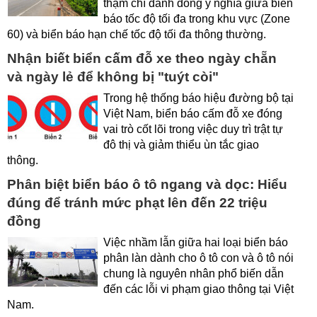
thậm chí đánh đồng ý nghĩa giữa biển
báo tốc độ tối đa trong khu vực (Zone
60) và biển báo hạn chế tốc độ tối đa thông thường.
Nhận biết biển cấm đỗ xe theo ngày chẵn
và ngày lẻ để không bị "tuýt còi"
Trong hệ thống báo hiệu đường bộ tại
Việt Nam, biển báo cấm đỗ xe đóng
vai trò cốt lõi trong việc duy trì trật tự
đô thị và giảm thiểu ùn tắc giao
thông.
Phân biệt biển báo ô tô ngang và dọc: Hiểu
đúng để tránh mức phạt lên đến 22 triệu
đồng
Việc nhầm lẫn giữa hai loại biển báo
phân làn dành cho ô tô con và ô tô nói
chung là nguyên nhân phổ biến dẫn
đến các lỗi vi phạm giao thông tại Việt
Nam.