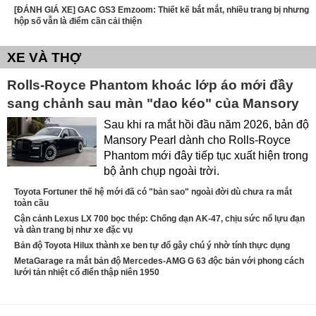
[ĐÁNH GIÁ XE] GAC GS3 Emzoom: Thiết kế bắt mắt, nhiều trang bị nhưng
hộp số vẫn là điểm cần cải thiện
XE VÀ THỢ
Rolls-Royce Phantom khoác lớp áo mới đầy
sang chảnh sau màn "dao kéo" của Mansory
Sau khi ra mắt hồi đầu năm 2026, bản độ
Mansory Pearl dành cho Rolls-Royce
Phantom mới đây tiếp tục xuất hiện trong
bộ ảnh chụp ngoài trời.
Toyota Fortuner thế hệ mới đã có "bản sao" ngoài đời dù chưa ra mắt
toàn cầu
Cận cảnh Lexus LX 700 bọc thép: Chống đạn AK-47, chịu sức nổ lựu đạn
và dàn trang bị như xe đặc vụ
Bản độ Toyota Hilux thành xe ben tự đổ gây chú ý nhờ tính thực dụng
MetaGarage ra mắt bản độ Mercedes-AMG G 63 độc bản với phong cách
lưới tản nhiệt cổ điển thập niên 1950