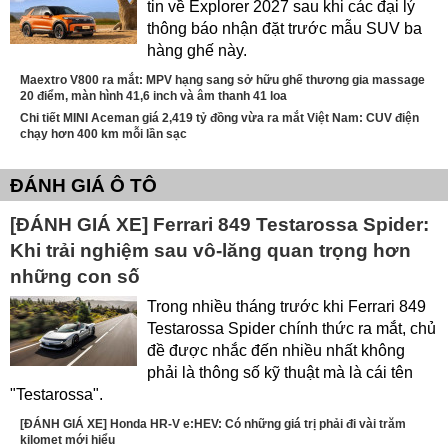
tin về Explorer 2027 sau khi các đại lý
thông báo nhận đặt trước mẫu SUV ba
hàng ghế này.
Maextro V800 ra mắt: MPV hạng sang sở hữu ghế thương gia massage
20 điểm, màn hình 41,6 inch và âm thanh 41 loa
Chi tiết MINI Aceman giá 2,419 tỷ đồng vừa ra mắt Việt Nam: CUV điện
chạy hơn 400 km mỗi lần sạc
ĐÁNH GIÁ Ô TÔ
[ĐÁNH GIÁ XE] Ferrari 849 Testarossa Spider:
Khi trải nghiệm sau vô-lăng quan trọng hơn
những con số
Trong nhiều tháng trước khi Ferrari 849
Testarossa Spider chính thức ra mắt, chủ
đề được nhắc đến nhiều nhất không
phải là thông số kỹ thuật mà là cái tên
"Testarossa".
[ĐÁNH GIÁ XE] Honda HR-V e:HEV: Có những giá trị phải đi vài trăm
kilomet mới hiểu