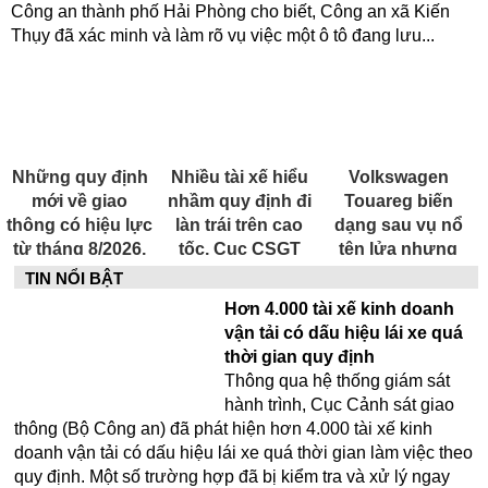
Công an thành phố Hải Phòng cho biết, Công an xã Kiến
Thụy đã xác minh và làm rõ vụ việc một ô tô đang lưu...
Những quy định
Nhiều tài xế hiểu
Volkswagen
mới về giao
nhầm quy định đi
Touareg biến
thông có hiệu lực
làn trái trên cao
dạng sau vụ nổ
từ tháng 8/2026,
tốc, Cục CSGT
tên lửa nhưng
người dân cần
giải thích
vẫn khởi động và
TIN NỔI BẬT
lưu ý
di chuyển bình
Hơn 4.000 tài xế kinh doanh
thường
vận tải có dấu hiệu lái xe quá
thời gian quy định
Thông qua hệ thống giám sát
hành trình, Cục Cảnh sát giao
thông (Bộ Công an) đã phát hiện hơn 4.000 tài xế kinh
doanh vận tải có dấu hiệu lái xe quá thời gian làm việc theo
quy định. Một số trường hợp đã bị kiểm tra và xử lý ngay