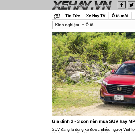
Tin Tức
Xe Hay TV
Ô tô mới
Kinh nghiệm
Ô tô
Gia đình 2 - 3 con nên mua SUV hay M
SUV đang là dòng xe được nhiều người Việt lự
khoảng sáng gầm lớn và khả năng vận hành linh