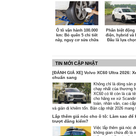
sá.
Ô tô vận hành 100.000
Phân biệt động
km: Bỏ quên 5 chi tiết
điện, hybrid và
này, nguy cơ sửa chữa
Đâu là lựa chọ
rất tốn kém
hợp nhất tại Vi
hiện nay?
TIN MỚI CẬP NHẬT
[ĐÁNH GIÁ XE] Volvo XC60 Ultra 2026: Xe
chuẩn sang
Không chỉ là dòng sản 
chạy nhất của thương h
XC60 có lẽ còn là cái tê
cho hãng xe xứ Scandi
toàn, nhân văn, cao cấp, 
và giản dị khiêm tốn. Bản cập nhật 2026 mang 
Lắp thêm giá nóc cho ô tô: Làm sao để
trượt đăng kiểm?
Việc lắp thêm giá nóc đ
không gian chứa đồ là 