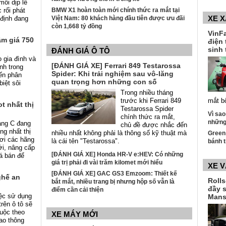
mỗi dịp lễ
 rối phát
BMW X1 hoàn toàn mới chính thức ra mắt tại
XE 
 định đang
Việt Nam: 80 khách hàng đầu tiên được ưu đãi
ý.
còn 1,668 tỷ đồng
VinFa
ầm giá 750
điện 
sinh 
ĐÁNH GIÁ Ô TÔ
 gia đình và
[ĐÁNH GIÁ XE] Ferrari 849 Testarossa
nh trong
Spider: Khi trải nghiệm sau vô-lăng
ến phân
quan trọng hơn những con số
biệt sôi
Trong nhiều tháng
trước khi Ferrari 849
mắt b
t nhất thị
Testarossa Spider
Vì sao
chính thức ra mắt,
những 
ng C đang
chủ đề được nhắc đến
ng nhất thị
nhiều nhất không phải là thông số kỹ thuật mà
Green
nơi các hãng
là cái tên "Testarossa".
bánh t
ới, nâng cấp
[ĐÁNH GIÁ XE] Honda HR-V e:HEV: Có những
iá bán để
giá trị phải đi vài trăm kilomet mới hiểu
XE 
[ĐÁNH GIÁ XE] GAC GS3 Emzoom: Thiết kế
ghế an
Roll
bắt mắt, nhiều trang bị nhưng hộp số vẫn là
đầy 
điểm cần cải thiện
iệc sử dụng
Mans
rên ô tô sẽ
buộc theo
XE MÁY MỚI
iao thông