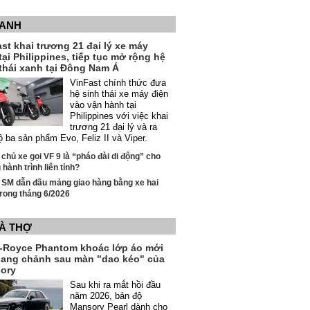
XANH
st khai trương 21 đại lý xe máy
tại Philippines, tiếp tục mở rộng hệ
thái xanh tại Đông Nam Á
VinFast chính thức đưa
hệ sinh thái xe máy điện
vào vận hành tại
Philippines với việc khai
trương 21 đại lý và ra
ộ ba sản phẩm Evo, Feliz II và Viper.
 chủ xe gọi VF 9 là “pháo đài di động” cho
hành trình liên tỉnh?
 SM dẫn đầu mảng giao hàng bằng xe hai
rong tháng 6/2026
VÀ THỢ
s-Royce Phantom khoác lớp áo mới
sang chảnh sau màn "dao kéo" của
ory
Sau khi ra mắt hồi đầu
năm 2026, bản độ
Mansory Pearl dành cho