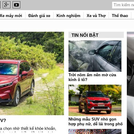
Xe máy mới
Đánh giá xe
Kinh nghiệm
Xe và Thợ
Thể thao
TIN NỔI BẬT
Trời nồm ẩm nên mở cửa
kính ô tô?
Những mẫu SUV nhỏ gọn
PV?
hợp phụ nữ, dễ lái trong phố
a chọn nhờ thiết kế khỏe khoắn,
 hoạt trên nhiều điều kiện đường