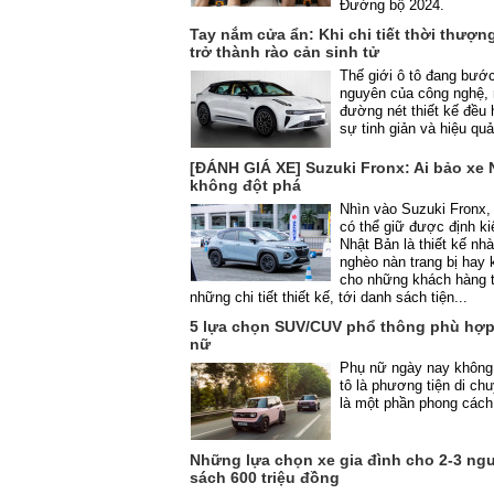
Đường bộ 2024.
Tay nắm cửa ẩn: Khi chi tiết thời thượn
trở thành rào cản sinh tử
Thế giới ô tô đang bướ
nguyên của công nghệ, 
đường nét thiết kế đều
sự tinh giản và hiệu qu
[ĐÁNH GIÁ XE] Suzuki Fronx: Ai bảo xe 
không đột phá
Nhìn vào Suzuki Fronx, 
có thể giữ được định k
Nhật Bản là thiết kế nh
nghèo nàn trang bị hay
cho những khách hàng tre
những chi tiết thiết kế, tới danh sách tiện...
5 lựa chọn SUV/CUV phổ thông phù hợp
nữ
Phụ nữ ngày nay không
tô là phương tiện di c
là một phần phong các
Những lựa chọn xe gia đình cho 2-3 ng
sách 600 triệu đồng