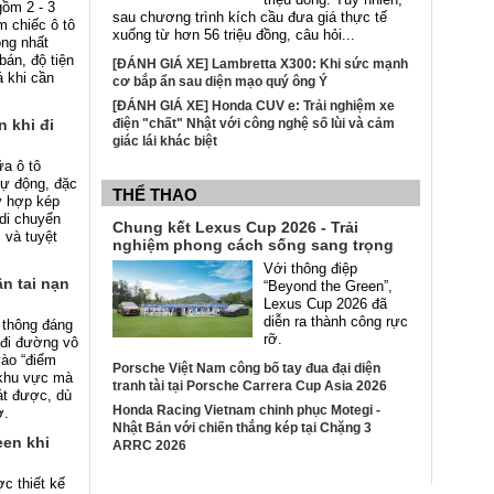
gồm 2 - 3
sau chương trình kích cầu đưa giá thực tế
m chiếc ô tô
xuống từ hơn 56 triệu đồng, câu hỏi...
ọng nhất
bán, độ tiện
[ĐÁNH GIÁ XE] Lambretta X300: Khi sức mạnh
á khi cần
cơ bắp ẩn sau diện mạo quý ông Ý
[ĐÁNH GIÁ XE] Honda CUV e: Trải nghiệm xe
 khi đi
điện "chất" Nhật với công nghệ số lùi và cảm
giác lái khác biệt
a ô tô
tự động, đặc
THỂ THAO
ly hợp kép
 di chuyển
Chung kết Lexus Cup 2026 - Trải
 và tuyệt
nghiệm phong cách sống sang trọng
Với thông điệp
n tai nạn
“Beyond the Green”,
Lexus Cup 2026 đã
diễn ra thành công rực
o thông đáng
rỡ.
i đi đường vô
vào “điểm
Porsche Việt Nam công bố tay đua đại diện
 khu vực mà
tranh tài tại Porsche Carrera Cup Asia 2026
át được, dù
Honda Racing Vietnam chinh phục Motegi -
ợ.
Nhật Bản với chiến thắng kép tại Chặng 3
een khi
ARRC 2026
c thiết kế