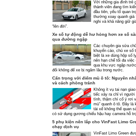
Với những gia đình trẻ 
thành viên đang tìm kiế
đầu tiên, yếu tố quan tr
thường xoay quanh giá 
nghi và khả năng giữ gi
“lên đời”.
Xe số tự động dễ hư hỏng hơn xe số sàn
qua đường ngập
Các chuyên gia sửa chữ
khuyến cáo, chủ xe số 
biệt là xe dùng hộp số 
nên hạn chế tối đa việc
qua khu vực ngập nước
đối không để xe bị ngâm lâu trong nước.
Cẩn trọng với điểm mù ô tô: Nguyên nhâ
và cách phòng tránh
Không ít vụ tai nạn gia
tiếc xảy ra chỉ vì ngườ
tình, thậm chí cố ý rơi 
mù” quanh ô tô. Đây là
tài xế không thể quan s
có sử dụng gương chiếu hậu hay camera hỗ tr
5 phụ kiện nên lắp cho VinFast Limo Gr
chạy dịch vụ
VinFast Limo Green đượ