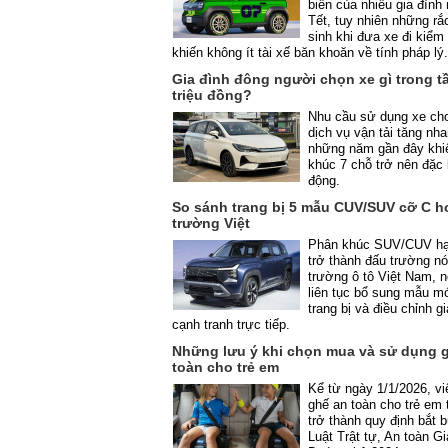
biến của nhiều gia đình 
Tết, tuy nhiên những rắc
sinh khi đưa xe đi kiểm
khiến không ít tài xế băn khoăn về tính pháp l
Gia đình đông người chọn xe gì trong t
triệu đồng?
Nhu cầu sử dụng xe cho
dịch vụ vận tải tăng nha
những năm gần đây khi
khúc 7 chỗ trở nên đặc 
động.
So sánh trang bị 5 mẫu CUV/SUV cỡ C ho
trường Việt
Phân khúc SUV/CUV hạ
trở thành đấu trường nó
trường ô tô Việt Nam, 
liên tục bổ sung mẫu m
trang bị và điều chỉnh g
cạnh tranh trực tiếp.
Những lưu ý khi chọn mua và sử dụng 
toàn cho trẻ em
Kể từ ngày 1/1/2026, v
ghế an toàn cho trẻ em t
trở thành quy định bắt 
Luật Trật tự, An toàn G