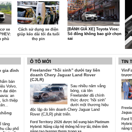
[ĐÁNH GIÁ XE] Toyota Vios:
 cơ xe
Cách sử dụng xe điện
Số đông không bao giờ chọn
 PHEV:
giúp kéo dài tối đa tuổi
sai
n phù
thọ pin
ệt Nam
Ô TÔ MỚI
TIN 
Freelander “hồi sinh” dưới tay liên
VinFa
 gia đình
doanh Chery Jaguar Land Rover
trươn
(CJLR)
phẩm bán
Sau nhiều năm vắng
iệu Volvo,
bóng, cái tên
n đại diện
Freelander đã chính
navia: an
thức được “hồi sinh”
lịch thiệp
dưới một thương hiệu
tên...
Freela
độc lập do liên doanh Chery Jaguar Land
 không
Jagua
Rover (CJLR) phát triển.
Ford T
Ford Territory 2026 được bổ sung bản Platinum
ể tăng
Hybrid
Hybrid: Nâng cấp hệ thống hỗ trợ lái, thêm tính
nhu cầu phổ
năng 
năng tạo hương thơm trong xe