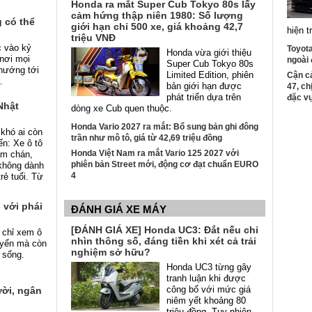
Honda ra mắt Super Cub Tokyo 80s lấy
cảm hứng thập niên 1980: Số lượng
g có thể
giới hạn chỉ 500 xe, giá khoảng 42,7
hiện t
triệu VNĐ
c vào kỷ
Toyota
Honda vừa giới thiệu
nơi mọi
ngoài 
Super Cub Tokyo 80s
 hướng tới
Limited Edition, phiên
Cận c
ả.
bản giới hạn được
47, ch
phát triển dựa trên
đặc v
Nhật
dòng xe Cub quen thuộc.
Honda Vario 2027 ra mắt: Bổ sung bản ghi đông
khó ai còn
trần như mô tô, giá từ 42,69 triệu đồng
iến: Xe ô tô
Honda Việt Nam ra mắt Vario 125 2027 với
àm chán,
phiên bản Street mới, động cơ đạt chuẩn EURO
 không dành
4
̉ tuổi. Từ
 với phái
ĐÁNH GIÁ XE MÁY
[ĐÁNH GIÁ XE] Honda UC3: Đắt nếu chỉ
 chỉ xem ô
nhìn thông số, đáng tiền khi xét cả trải
huyển mà còn
nghiệm sở hữu?
h sống.
Honda UC3 từng gây
tranh luận khi được
công bố với mức giá
ười, ngân
niêm yết khoảng 80
triệu đồng. Tuy nhiên,