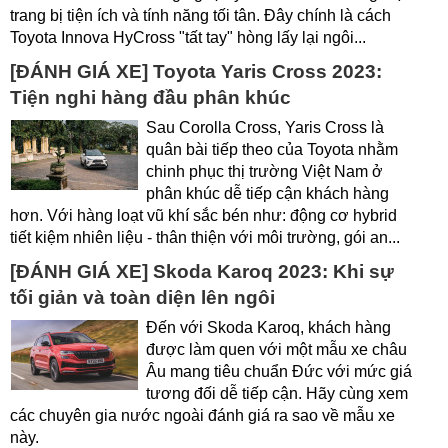
trang bị tiện ích và tính năng tối tân. Đây chính là cách
Toyota Innova HyCross "tất tay" hòng lấy lại ngôi...
[ĐÁNH GIÁ XE] Toyota Yaris Cross 2023:
Tiện nghi hàng đầu phân khúc
Sau Corolla Cross, Yaris Cross là
quân bài tiếp theo của Toyota nhằm
chinh phục thị trường Việt Nam ở
phân khúc dễ tiếp cận khách hàng
hơn. Với hàng loạt vũ khí sắc bén như: động cơ hybrid
tiết kiệm nhiên liệu - thân thiện với môi trường, gói an...
[ĐÁNH GIÁ XE] Skoda Karoq 2023: Khi sự
tối giản và toàn diện lên ngôi
Đến với Skoda Karoq, khách hàng
được làm quen với một mẫu xe châu
Âu mang tiêu chuẩn Đức với mức giá
tương đối dễ tiếp cận. Hãy cùng xem
các chuyên gia nước ngoài đánh giá ra sao về mẫu xe
này.