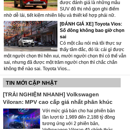
được đánh giá là những mẫu
SUV đô thị nhỏ gọn ghi điểm
nhờ dễ lái, tiết kiệm nhiên liệu và thiết kế hợp phái nữ.
[ĐÁNH GIÁ XE] Toyota Vios:
Số đông không bao giờ chọn
sai
Có một câu nói mà tôi thực sự
thấy tâm đắc, đó là: cái gì được
một người chọn thì hên xui, mười người chọn thì có thể vẫn
sai, nhưng đã được một trăm người chọn thì chắc chắn
không thể nào sai. Toyota Vios...
TIN MỚI CẬP NHẬT
[TRẢI NGHIỆM NHANH] Volkswagen
Viloran: MPV cao cấp giá nhất phân khúc
Với mức giá bán cho hai phiên bản
lần lượt từ 1,989 đến 2,188 tỷ đồng
tương ứng với 2 phiên bản,
Volkswagen Viloran đã chính thức