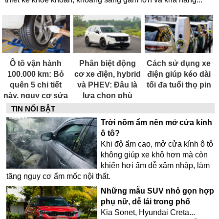
Ô tô vận hành
Phân biệt động
Cách sử dụng xe
100.000 km: Bỏ
cơ xe điện, hybrid
điện giúp kéo dài
quên 5 chi tiết
và PHEV: Đâu là
tối đa tuổi thọ pin
này, nguy cơ sửa
lựa chọn phù
chữa rất tốn kém
hợp nhất tại Việt
TIN NỔI BẬT
Nam hiện nay?
Trời nồm ẩm nên mở cửa kính
ô tô?
Khi độ ẩm cao, mở cửa kính ô tô
không giúp xe khô hơn mà còn
khiến hơi ẩm dễ xâm nhập, làm
tăng nguy cơ ẩm mốc nội thất.
Những mẫu SUV nhỏ gọn hợp
phụ nữ, dễ lái trong phố
Kia Sonet, Hyundai Creta...