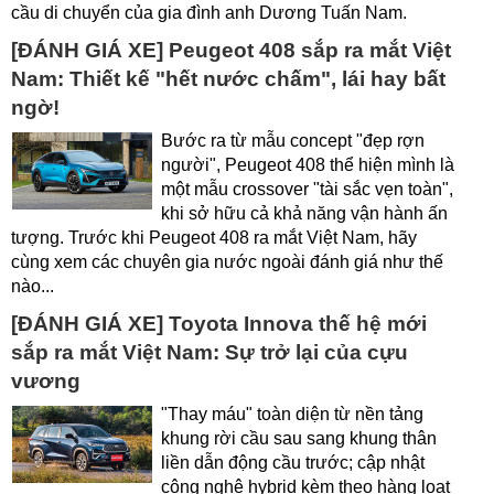
cầu di chuyển của gia đình anh Dương Tuấn Nam.
[ĐÁNH GIÁ XE] Peugeot 408 sắp ra mắt Việt
Nam: Thiết kế "hết nước chấm", lái hay bất
ngờ!
Bước ra từ mẫu concept "đẹp rợn
người", Peugeot 408 thể hiện mình là
một mẫu crossover "tài sắc vẹn toàn",
khi sở hữu cả khả năng vận hành ấn
tượng. Trước khi Peugeot 408 ra mắt Việt Nam, hãy
cùng xem các chuyên gia nước ngoài đánh giá như thế
nào...
[ĐÁNH GIÁ XE] Toyota Innova thế hệ mới
sắp ra mắt Việt Nam: Sự trở lại của cựu
vương
"Thay máu" toàn diện từ nền tảng
khung rời cầu sau sang khung thân
liền dẫn động cầu trước; cập nhật
công nghệ hybrid kèm theo hàng loạt