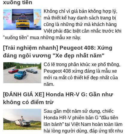
xuống tiền
Không chỉ vì giá bán không hợp lý,
mà thiết kế hay danh sách trang bị
cũng là những thứ mà khách hàng
Việt phải đặc biệt cân nhắc trước khi
"xuống tiền" mua những mẫu xe này.
[Trải nghiệm nhanh] Peugeot 408: Xứng
đáng ngôi vương "Xe đẹp nhất năm"
Có lẽ trong phân khúc xe phổ thông,
Peugeot 408 xứng đáng là mẫu xe
mới ra mắt có thiết kế đẹp nhất của
năm.
[ĐÁNH GIÁ XE] Honda HR-V G: Gần như
không có điểm trừ
Sau gần một năm sử dụng, chiếc
Honda HR-V phiên bản G “đầu tiên
lăn bánh” tại Việt Nam hoàn toàn làm
hài lòng người dùng, đáp ứng tốt nhu