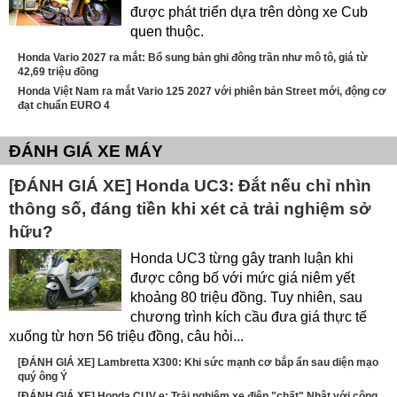
được phát triển dựa trên dòng xe Cub
quen thuộc.
Honda Vario 2027 ra mắt: Bổ sung bản ghi đông trần như mô tô, giá từ
42,69 triệu đồng
Honda Việt Nam ra mắt Vario 125 2027 với phiên bản Street mới, động cơ
đạt chuẩn EURO 4
ĐÁNH GIÁ XE MÁY
[ĐÁNH GIÁ XE] Honda UC3: Đắt nếu chỉ nhìn
thông số, đáng tiền khi xét cả trải nghiệm sở
hữu?
Honda UC3 từng gây tranh luận khi
được công bố với mức giá niêm yết
khoảng 80 triệu đồng. Tuy nhiên, sau
chương trình kích cầu đưa giá thực tế
xuống từ hơn 56 triệu đồng, câu hỏi...
[ĐÁNH GIÁ XE] Lambretta X300: Khi sức mạnh cơ bắp ẩn sau diện mạo
quý ông Ý
[ĐÁNH GIÁ XE] Honda CUV e: Trải nghiệm xe điện "chất" Nhật với công