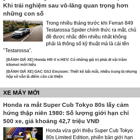
Khi trải nghiệm sau vô-lăng quan trọng hơn
những con số
Trong nhiều tháng trước khi Ferrari 849
Testarossa Spider chính thức ra mắt, chủ
đề được nhắc đến nhiều nhất không
phải là thông số kỹ thuật mà là cái tên
"Testarossa".
[ĐÁNH GIÁ XE] Honda HR-V e:HEV: Có những giá trị phải đi vài trăm
kilomet mới hiểu
[ĐÁNH GIÁ XE] GAC GS3 Emzoom: Thiết kế bắt mắt, nhiều trang bị nhưng
hộp số vẫn là điểm cần cải thiện
XE MÁY MỚI
Honda ra mắt Super Cub Tokyo 80s lấy cảm
hứng thập niên 1980: Số lượng giới hạn chỉ
500 xe, giá khoảng 42,7 triệu VNĐ
Honda vừa giới thiệu Super Cub Tokyo
80s Limited Edition, phiên bản giới hạn