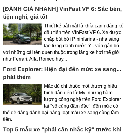
[ĐÁNH GIÁ NHANH] VinFast VF 6: Sắc bén,
tiện nghi, giá tốt
Thiết kế bắt mắt là khía cạnh đáng kể
đầu tiên trên VinFast VF 6. Xe được
chắp bút bởi Pininfarina - nhà sáng
tạo lừng danh nước Ý - vốn gắn bó
với những cái tên quen thuộc trong làng xe hơi thế giới
như Ferrari, Alfa Romeo hay...
Ford Explorer: Hiện đại đến mức xe sang...
phát thèm
Mặc dù chỉ thuộc một thương hiệu
bình dân đến từ Mỹ, nhưng hàm
lượng công nghệ trên Ford Explorer
lại "vô cùng đậm đặc", đến mức có
thể dễ dàng đánh bại hàng loạt mẫu xe sang cùng tầm
tiền.
Top 5 mẫu xe "phải cân nhắc kỹ" trước khi