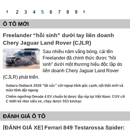
2
3
4
5
6
7
8
9
Ô TÔ MỚI
Freelander “hồi sinh” dưới tay liên doanh
Chery Jaguar Land Rover (CJLR)
Sau nhiều năm vắng bóng, cái tên
Freelander đã chính thức được “hồi
sinh” dưới một thương hiệu độc lập do
liên doanh Chery Jaguar Land Rover
(CJLR) phát triển.
Subaru Outback 2026 "lột xác" với ngoại hình góc cạnh, nội thất mới và
màn hình đặt ngang
Chiêm ngưỡng Omoda 4 EV chuẩn bị được lắp ráp tại Việt Nam: CUV cỡ
C thiết kế như siêu xe, chạy được 553 km/sạc
ĐÁNH GIÁ Ô TÔ
[ĐÁNH GIÁ XE] Ferrari 849 Testarossa Spider: