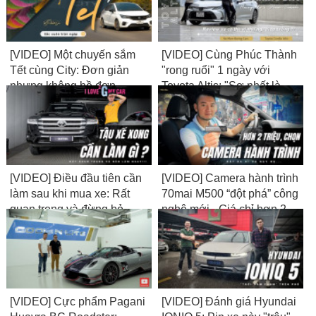
[VIDEO] Một chuyến sắm
[VIDEO] Cùng Phúc Thành
Tết cùng City: Đơn giản
"rong ruổi" 1 ngày với
nhưng không hề đơn
Toyota Altis: "Sợ nhất là
điệu...
làm cái xe...không có gì để
nói!"
[VIDEO] Điều đầu tiên cần
[VIDEO] Camera hành trình
làm sau khi mua xe: Rất
70mai M500 “đột phá” công
quan trọng và đừng bỏ
nghệ mới - Giá chỉ hơn 2
qua...!
triệu
[VIDEO] Cực phẩm Pagani
[VIDEO] Đánh giá Hyundai