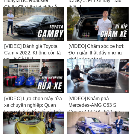
Huayra BC Roadster:
IONIQ 5: Pin xe này "trâu"
Chiếc đầu tiên tại châu Á,
thật...!
có tiền chưa chắc mua
được
[VIDEO] Đánh giá Toyota
[VIDEO] Chăm sóc xe hơi:
Camry 2022: Không còn là
Đơn giản thật đấy nhưng
xe... NGÀNH!
phải đúng cách!
[VIDEO] Lựa chọn máy rửa
[VIDEO] Khám phá
xe chuyên nghiệp: Quan
Mercedes-AMG C63 S
trọng nhất là Bền bỉ và Tiết
Coupe 4.0L V8 - 510 mã
kiệm!
lực