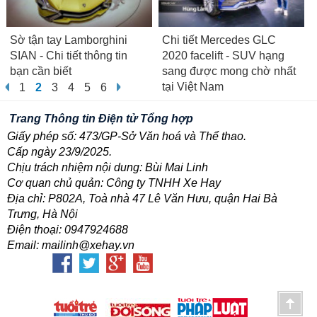
Sờ tận tay Lamborghini
Chi tiết Mercedes GLC
SIAN - Chi tiết thông tin
2020 facelift - SUV hạng
bạn cần biết
sang được mong chờ nhất
tại Việt Nam
1
2
3
4
5
6
Trang Thông tin Điện tử Tổng hợp
Giấy phép số: 473/GP-Sở Văn hoá và Thể thao.
Cấp ngày 23/9/2025.
Chịu trách nhiệm nội dung: Bùi Mai Linh
Cơ quan chủ quản: Công ty TNHH Xe Hay
Địa chỉ: P802A, Toà nhà 47 Lê Văn Hưu, quận Hai Bà
Trưng, Hà Nội
Điện thoại: 0947924688
Email: mailinh@xehay.vn