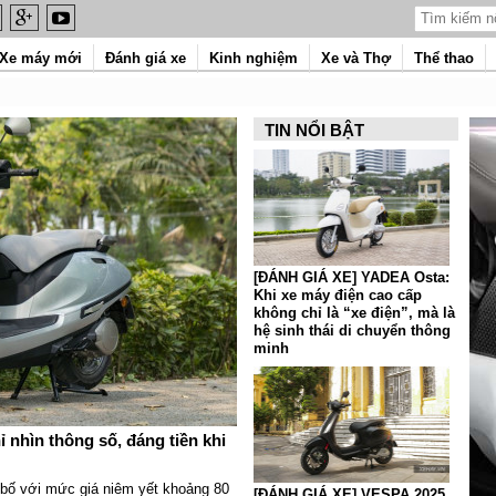
Xe máy mới
Đánh giá xe
Kinh nghiệm
Xe và Thợ
Thể thao
TIN NỔI BẬT
[ĐÁNH GIÁ XE] YADEA Osta:
Khi xe máy điện cao cấp
không chỉ là “xe điện”, mà là
hệ sinh thái di chuyển thông
minh
nhìn thông số, đáng tiền khi
bố với mức giá niêm yết khoảng 80
[ĐÁNH GIÁ XE] VESPA 2025