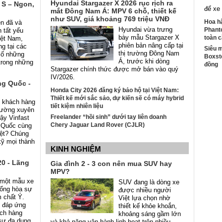
Hyundai Stargazer X 2026 rục rịch ra
 S – Ngon,
để xe
mắt Đông Nam Á: MPV 6 chỗ, thiết kế
như SUV, giá khoảng 769 triệu VNĐ
Hoa h
ện đã và
Hyundai vừa trưng
Phant
 tất yếu
bày mẫu Stargazer X
toàn c
iệt Nam,
phiên bản nâng cấp tại
g tại các
Siêu 
thị trường Đông Nam
 số những
Boxste
Á, trước khi dòng
trong những
đồng
Stargazer chính thức được mở bán vào quý
IV/2026.
ng Quốc -
Honda City 2026 đăng ký bảo hộ tại Việt Nam:
Thiết kế mới sắc sảo, dự kiến sẽ có máy hybrid
g khách hàng
tiết kiệm nhiên liệu
thường xuyên
Freelander “hồi sinh” dưới tay liên doanh
vậy Vinfast
Chery Jaguar Land Rover (CJLR)
g Quốc cùng
iệt? Chúng
kỹ mọi thành
KINH NGHIỆM
20 - Lãng
Gia đình 2 - 3 con nên mua SUV hay
MPV?
 một mẫu xe
SUV đang là dòng xe
tổng hòa sự
được nhiều người
m chất Ý.
Việt lựa chọn nhờ
p đáp ứng
thiết kế khỏe khoắn,
ách hàng
khoảng sáng gầm lớn
 sự đa dụng
và khả năng vận hành linh hoạt trên nhiều