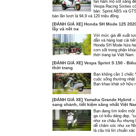
fan hâm mộ sốt sắng đế
Vespa Racing Sixties có
bản: Sprint ABS và GTS
bán lần lượt là 94,9 và 120 triệu đồng.
[ĐÁNH GIÁ XE] Honda SH Mode 125 2020
lẫy và nết na
Với mức giá đề xuất tư
dẫn và hàng loạt cải tiế
Honda SH Mode hứa hẹn
cơn sốt trong phân khúc
thời trang tại Việt Nam.
[ĐÁNH GIÁ XE] Vespa Sprint S 150 - Biể
thời trang
Bạn không cần 1 chiếc 
cuộc sống thường nhật
Bạn khao khát sở hữu 
[ĐÁNH GIÁ XE] Yamaha Grande Hybrid – 
sang chảnh, tiết kiệm xăng nhất Việt N
Bạn đang tìm kiếm một 
ga có kiểu dáng đẹp, “s
như xe châu Âu nhưng lạ
dễ chăm sóc như xe Nh
là câu trả lời chuẩn xác