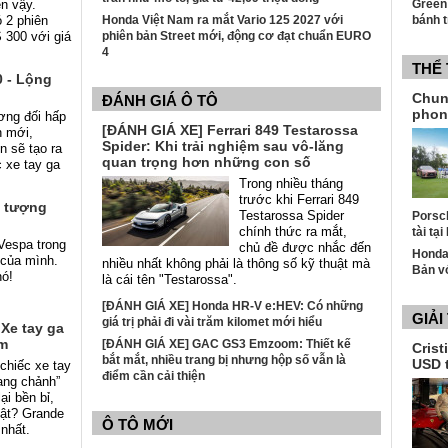
n vậy.
Green
 2 phiên
Honda Việt Nam ra mắt Vario 125 2027 với
bánh t
 300 với giá
phiên bản Street mới, động cơ đạt chuẩn EURO
4
THỂ
 - Lộng
Chun
ĐÁNH GIÁ Ô TÔ
phon
ơng đối hấp
[ĐÁNH GIÁ XE] Ferrari 849 Testarossa
n mới,
Spider: Khi trải nghiệm sau vô-lăng
 sẽ tạo ra
quan trọng hơn những con số
 xe tay ga
Trong nhiều tháng
trước khi Ferrari 849
u tượng
Testarossa Spider
Porsch
chính thức ra mắt,
tài tạ
Vespa trong
chủ đề được nhắc đến
Honda
 của mình.
nhiều nhất không phải là thông số kỹ thuật mà
Bản v
nó!
là cái tên "Testarossa".
[ĐÁNH GIÁ XE] Honda HR-V e:HEV: Có những
GIẢI
giá trị phải đi vài trăm kilomet mới hiểu
Xe tay ga
am
[ĐÁNH GIÁ XE] GAC GS3 Emzoom: Thiết kế
Crist
bắt mắt, nhiều trang bị nhưng hộp số vẫn là
USD 
chiếc xe tay
điểm cần cải thiện
ang chảnh”
i bền bỉ,
ật? Grande
Ô TÔ MỚI
 nhất.