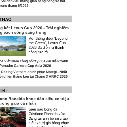
 SM dẫn đầu mảng giao hàng bằng xe hai
rong tháng 6/2026
 THAO
g kết Lexus Cup 2026 - Trải nghiệm
g cách sống sang trọng
Với thông điệp “Beyond
the Green”, Lexus Cup
2026 đã diễn ra thành
công rực rỡ.
e Việt Nam công bố tay đua đại diện tranh
i Porsche Carrera Cup Asia 2026
 Racing Vietnam chinh phục Motegi - Nhật
ới chiến thắng kép tại Chặng 3 ARRC 2026
 TRÍ
iano Ronaldo khoe dàn siêu xe triệu
trong gara cá nhân
Siêu sao bóng đá
Cristiano Ronaldo vừa
đăng tải ảnh bộ sưu tập
siêu xe trị giá hàng chục