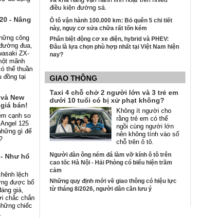
điều kiện đường sá.
20 - Nâng
Ô tô vận hành 100.000 km: Bỏ quên 5 chi tiết
này, nguy cơ sửa chữa rất tốn kém
những công
Phân biệt động cơ xe điện, hybrid và PHEV:
 đường đua,
Đâu là lựa chọn phù hợp nhất tại Việt Nam hiện
wasaki ZX-
nay?
 một mãnh
có thể thuần
u đồng tại
GIAO THÔNG
Taxi 4 chỗ chở 2 người lớn và 3 trẻ em
 và New
dưới 10 tuổi có bị xử phạt không?
giá bán!
Không ít người cho
ém cạnh so
rằng trẻ em có thể
 Angel 125
ngồi cùng người lớn
những gì để
nên không tính vào số
?
chỗ trên ô tô.
Người đàn ông ném đá làm vỡ kính ô tô trên
 - Như hổ
cao tốc Hà Nội - Hải Phòng có biểu hiện trầm
cảm
chênh lệch
Những quy định mới về giao thông có hiệu lực
ưng được bổ
từ tháng 8/2026, người dân cần lưu ý
đáng giá,
i chắc chắn
những chiếc
.