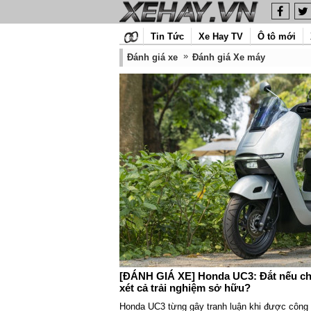
Tin Tức
Xe Hay TV
Ô tô mới
Đánh giá xe
Đánh giá Xe máy
[ĐÁNH GIÁ XE] Honda UC3: Đắt nếu chỉ 
xét cả trải nghiệm sở hữu?
Honda UC3 từng gây tranh luận khi được công 