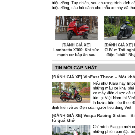
triệu đồng. Tuy nhiên, sau chương trình kích c
triệu đồng, câu hỏi dành cho mẫu xe này đã thay
[ĐÁNH GIÁ XE]
[ĐÁNH GIÁ XE] 
Lambretta X300: Khi sức
CUV e: Trải ngh
mạnh cơ bắp ẩn sau
điện "chất" Nhậ
diện mạo quý ông Ý
công nghệ số l
cảm giác lái khá
TIN MỚI CẬP NHẬT
[ĐÁNH GIÁ XE] VinFast Theon – Một khở
Nếu như Klara hay Impe
những mẫu xe khai phá 
xe máy điện được đầu 
túc tại Việt Nam thì Vi
là bước tiến tiếp theo đ
định kiến về xe điện của người tiêu dùng Việt.
[ĐÁNH GIÁ XE] Vespa Racing Sixties - B
từ quá khứ
Chỉ mình Piaggio mới có
những phiên bản đặc bi