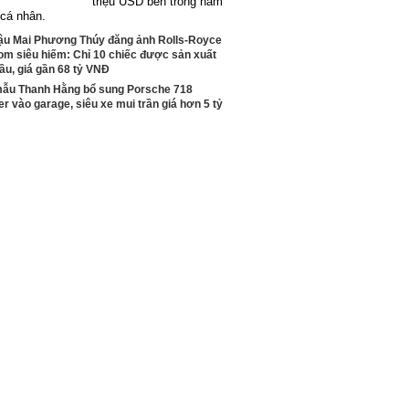
triệu USD bên trong hầm
 cá nhân.
ậu Mai Phương Thúy đăng ảnh Rolls-Royce
om siêu hiếm: Chỉ 10 chiếc được sản xuất
ầu, giá gần 68 tỷ VNĐ
mẫu Thanh Hằng bổ sung Porsche 718
r vào garage, siêu xe mui trần giá hơn 5 tỷ