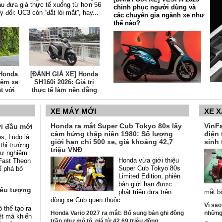
ầu đưa giá thực tế xuống từ hơn 56
chinh phục người dùng và
 đổi: UC3 còn “đắt lòi mắt”, hay...
các chuyên gia ngành xe như
thế nào?
Honda
[ĐÁNH GIÁ XE] Honda
iệm xe
SH160i 2026: Giá trị
[ĐÁNH GIÁ XE] Piaggio
t với
thực tế làm nên đẳng
Liberty: Nâng cấp nổi bật -
ùi và
cấp của một mẫu tay ga
dẫn dầu phân khúc
c biệt
cao cấp
XE MÁY MỚI
XE 
Honda ra mắt Super Cub Tokyo 80s lấy
VinFa
i đầu mới
cảm hứng thập niên 1980: Số lượng
điện 
s, Ludo là
giới hạn chỉ 500 xe, giá khoảng 42,7
sinh 
thị trường
triệu VNĐ
tư nghiêm
Honda vừa giới thiệu
nFast Theon
Super Cub Tokyo 80s
ể phá bỏ
Limited Edition, phiên
bản giới hạn được
iểu tượng
phát triển dựa trên
mắt b
dòng xe Cub quen thuộc.
Vì sao
 thể tạo ra
Honda Vario 2027 ra mắt: Bổ sung bản ghi đông
những 
ệt mà khiến
trần như mô tô, giá từ 42,69 triệu đồng