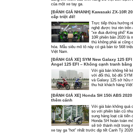
của một xe tay ga.
[ĐÁNH GIÁ NHANH] Kawasaki ZX-10R 20
cấp triệt để!
Trực tiếp thừa hưởng 
nghệ được trui rèn trên
“xe đua đường phố” Ka
10R phiên bản 2020 là
thú không phải ai cũng 
hóa. Mẫu siêu mô tô này có giá bán từ 568 triệ
Việt Nam.
[ĐÁNH GIÁ XE] SYM New Galaxy 125 EFI
Angel 125 EFI – Không cạnh tranh bằng 
Với giá bán không hề k
với đối thủ, bộ đôi SYM
và Galaxy 125 sở hữu 
thu hút khách hàng Việt
[ĐÁNH GIÁ XE] Honda SH 150i ABS 2020
thêm cánh
Với giá bán không quá 
so với phiên bản cũ nh
sung hàng loạt cải tiến 
Honda SH hoàn toàn mớ
sẽ trở thành một trong 
xe tay ga “hot” nhất trước dịp tết Canh Tý 2020