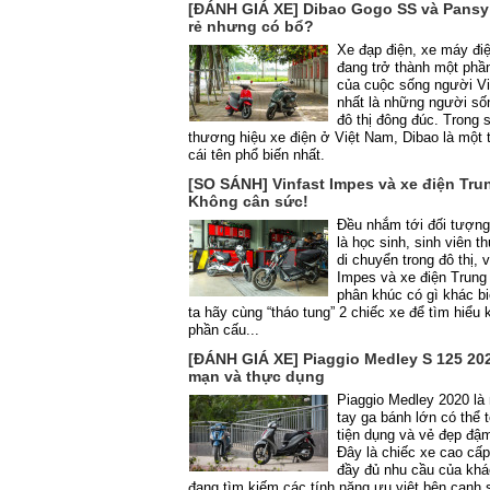
[ĐÁNH GIÁ XE] Dibao Gogo SS và Pansy
rẻ nhưng có bổ?
Xe đạp điện, xe máy đi
đang trở thành một phần
của cuộc sống người V
nhất là những người sốn
đô thị đông đúc. Trong
thương hiệu xe điện ở Việt Nam, Dibao là một 
cái tên phổ biến nhất.
[SO SÁNH] Vinfast Impes và xe điện Tru
Không cân sức!
Đều nhắm tới đối tượn
là học sinh, sinh viên 
di chuyển trong đô thị, 
Impes và xe điện Trun
phân khúc có gì khác b
ta hãy cùng “tháo tung” 2 chiếc xe để tìm hiểu 
phần cấu...
[ĐÁNH GIÁ XE] Piaggio Medley S 125 20
mạn và thực dụng
Piaggio Medley 2020 là
tay ga bánh lớn có thể 
tiện dụng và vẻ đẹp đậ
Đây là chiếc xe cao cấ
đầy đủ nhu cầu của kh
đang tìm kiếm các tính năng ưu việt bên cạnh