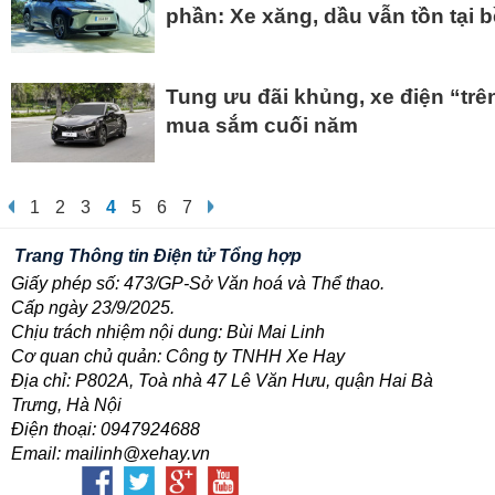
phần: Xe xăng, dầu vẫn tồn tại 
Tung ưu đãi khủng, xe điện “tr
mua sắm cuối năm
1
2
3
4
5
6
7
Trang Thông tin Điện tử Tổng hợp
Giấy phép số: 473/GP-Sở Văn hoá và Thể thao.
Cấp ngày 23/9/2025.
Chịu trách nhiệm nội dung: Bùi Mai Linh
Cơ quan chủ quản: Công ty TNHH Xe Hay
Địa chỉ: P802A, Toà nhà 47 Lê Văn Hưu, quận Hai Bà
Trưng, Hà Nội
Điện thoại: 0947924688
Email: mailinh@xehay.vn