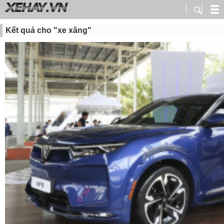
Kết quả cho "xe xăng"